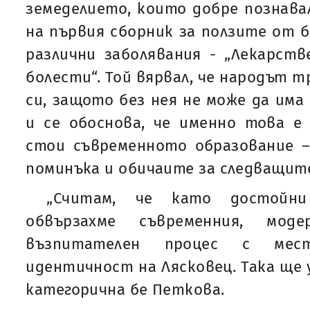
земеделието, които добре познавал
на първия сборник за ползите от б
различни заболявания - „Лекарстве
болести“. Той вярвал, че народът 
си, защото без нея не може да има
и се обоснова, че именно това е
стои съвременното образование –
поминъка и обичаите за следващите
„Считам, че като достойни 
обвързахме съвременния, моде
възпитателен процес с мес
идентичност на Лясковец. Така ще у
категорична бе Петкова.