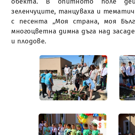
обекта. В опитното поле де
зеленчуците, танцуваха и темати
с песента „Моя страна, моя Бълг
многоцветна димна дъга над засаде
и плодове.