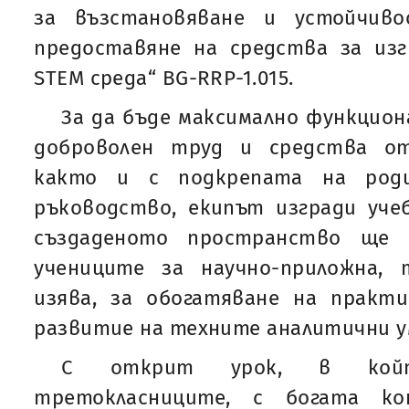
за възстановяване и устойчиво
предоставяне на средства за изг
STEM среда“ BG-RRP-1.015.
За да бъде максимално функцион
доброволен труд и средства о
както и с подкрепата на род
ръководство, екипът изгради уче
създаденото пространство ще 
учениците за научно-приложна,
изява, за обогатяване на практ
развитие на техните аналитични у
С открит урок, в койт
третокласниците, с богата ко