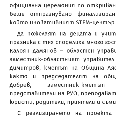
официална церемония по откриван
беше отпразнувано финализира
който иновативният STEM-център 
Да пожелаят на децата и учите
празника с тях споделиха много гос
Калоян Дамянов – областен управ
заместник-областният управител
Димитров, кметът на Община Ляс
както и председателят на общ
Добрев, заместник-кметът
представители на РУО, преподавате
юристи, родители, приятели и съм
С реализирането на проекта