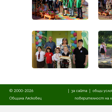
© 2000-2026
|
за сайта
|
общи усло
Община Лясковец
поверителност на л