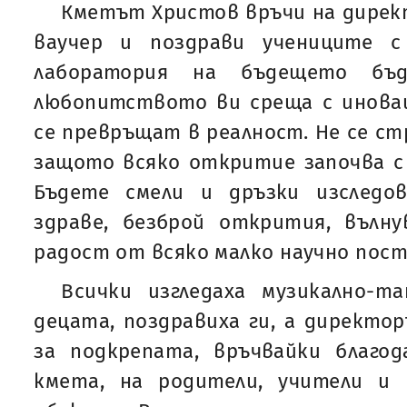
Кметът Христов връчи на дирек
ваучер и поздрави учениците с
лаборатория на бъдещето бъ
любопитството ви среща с иновац
се превръщат в реалност. Не се ст
защото всяко откритие започва с
Бъдете смели и дръзки изследо
здраве, безброй открития, вълн
радост от всяко малко научно пост
Всички изгледаха музикално-т
децата, поздравиха ги, а директо
за подкрепата, връчвайки благо
кмета, на родители, учители и