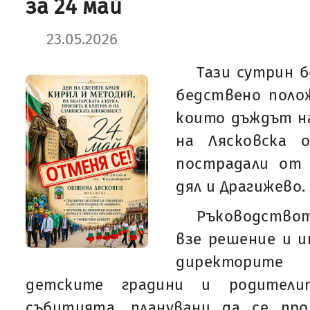
за 24 май
23.05.2026
Тази сутрин 
бедствено поло
които дъждът н
на Лясковска о
пострадали от 
дял и Драгижево.
Ръководствот
взе решение и 
директорите
детските градини и родител
събитията, планувани да се пр