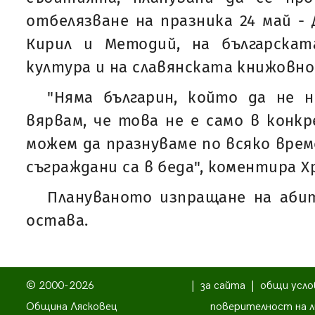
отбелязване на празника 24 май -
Кирил и Методий, на българскат
култура и на славянската книжовно
"Няма българин, който да не н
вярвам, че това не е само в конкр
можем да празнуваме по всяко врем
съграждани са в беда", коментира 
Плануваното изпращане на аби
остава.
© 2000-2026
|
за сайта
|
общи усло
Община Лясковец
поверителност на л