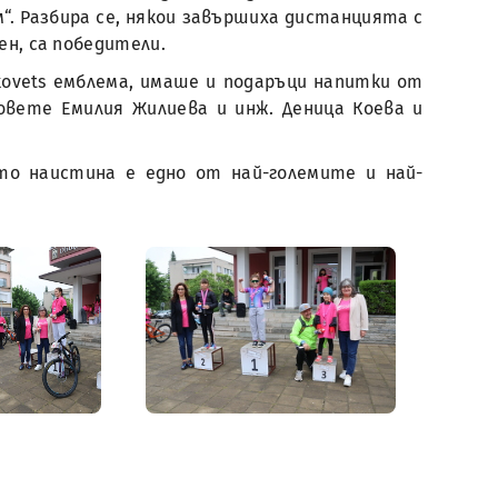
“. Разбира се, някои завършиха дистанцията с
ен, са победители.
kovets емблема, имаше и подаръци напитки от
овете Емилия Жилиева и инж. Деница Коева и
то наистина е едно от най-големите и най-