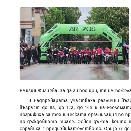
Емилия Жилиева. За да ги поощри, тя им пожел
В надпреварата участваха различни въ
възраст до 8г., до 12г., до 14г. и най-голя
погрижиха за техническата организация по пр
по дъждовното трасе. Освен дъжда, който н
справиха с предизвикателството. Общо 77 де