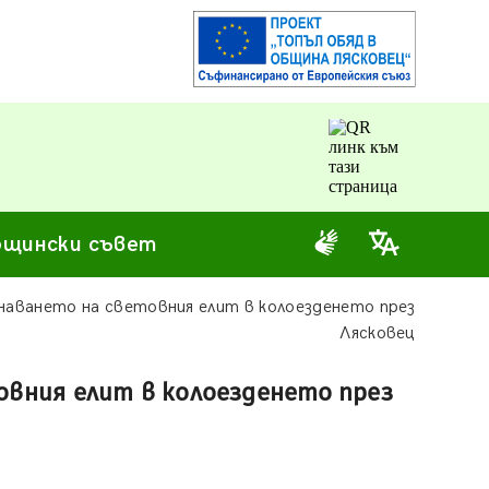
щински съвет
инаването на световния елит в колоезденето през
Лясковец
товния елит в колоезденето през