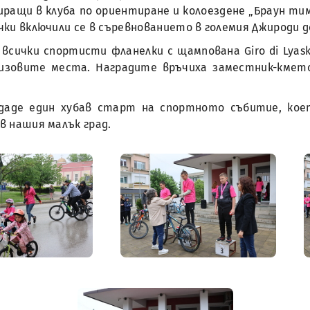
иращи в клуба по ориентиране и колоездене „Браун тим
ички включили се в съревнованието в големия Джироди д
 всички спортисти фланелки с щампована Giro di Lyas
ризовите места. Наградите връчиха заместник-кмет
 даде един хубав старт на спортното събитие, кое
в нашия малък град.