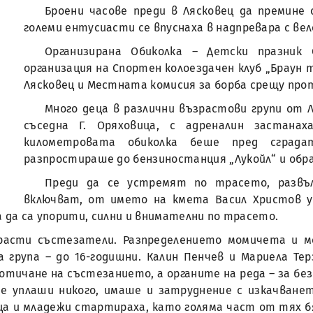
Броени часове преди в Лясковец да премине 
големи ентусиасти се впуснаха в надпревара с вел
Организирана Обиколка – Детски празник 
организация на Спортен колоездачен клуб „Браун
Лясковец и Местната комисия за борба срещу пр
Много деца в различни възрастови групи от 
съседна Г. Оряховица, с адреналин застана
километровата обиколка беше пред сград
разпростираше до бензиностанция „Лукойл“ и обр
Преди да се устремят по трасето, развъ
включват, от името на кмета Васил Христов 
а да са упорити, силни и внимателни по трасето.
зрасти състезатели. Разпределението момичета и 
мата група – до 16-годишни. Калин Пенчев и Мариела Т
отичане на състезанието, а органите на реда – за б
е уплаши никого, имаше и затруднение с изкачванет
ца и младежи стартираха, като голяма част от тях б