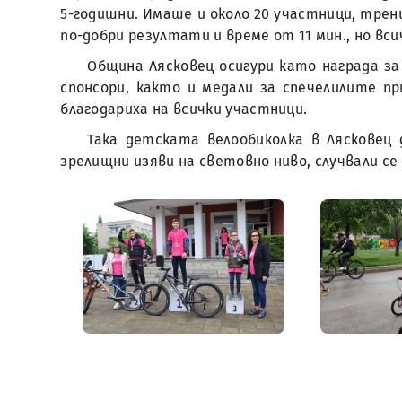
5-годишни. Имаше и около 20 участници, трен
по-добри резултати и време от 11 мин., но вс
Община Лясковец осигури като награда за
спонсори, както и медали за спечелилите п
благодариха на всички участници.
Така детската велообиколка в Лясковец
зрелищни изяви на световно ниво, случвали се 