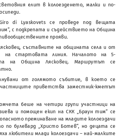
световния елит в колоезденето, малки и по-
осипеди.
Giro di Lyaskovets се проведе под вещата
 тим“, с подкрепата и съдействието на Община
отивообществените прояви.
Лясковец, съставните на общината села и от
ха на стартовата линия. Началото на 5-
ата на Община Лясковец. Маршрутът се
атно.
лнувани от голямото събитие, в което се
участниците приветства заместник-кметът
момчета беше на четири групи участници на
ерзиева и помощен екип на СКК „Браун тим“ се
езопасното преминаване на младите колоездачи
о по булевард „Христо Ботев“, но децата се
яха любители млади колоездачи – най-малките