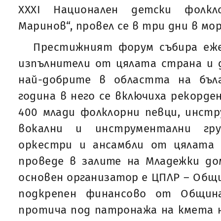
XXXI Национален детски фолкл
Маринов“, провел се в три дни в мо
Престижният форум събира еж
изпълнители от цялата страна и д
най-добрите в областта на бълг
година в него се включиха рекорде
400 млади фолклорни певци, инст
вокални и инструментални гру
оркестри и ансамбли от цялата 
проведе в залите на Младежки до
основен организатор е ЦПЛР – Общи
подкрепен финансово от Общин
протича под патронажа на кмета 