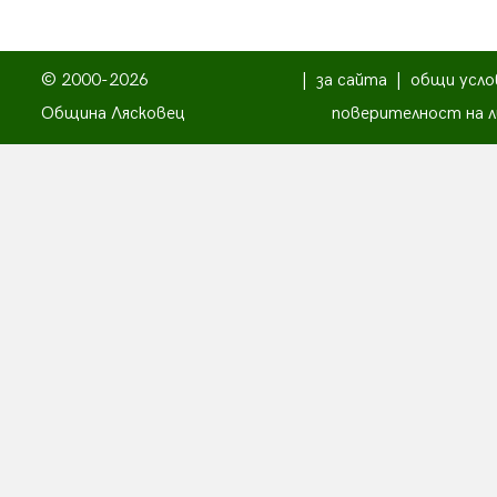
© 2000-2026
|
за сайта
|
общи усло
Община Лясковец
поверителност на л