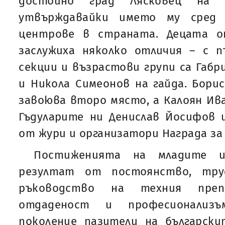
достойно град Лясковец на н
утвърждавайки името му сред 
центрове в страната. Децата о
заслужиха няколко отличия – с 
секции и възрастови групи са Габр
и Никола Симеонов на гайда. Борис
завоюва второ място, а Калоян Ива
Гъдуларите ни Денислав Йосифов 
от жури и организатори Награда за
Постиженията на младите и
резултат от постоянство, тру
ръководство на техния преп
отдаденост и професионализ
поколение пазители на български