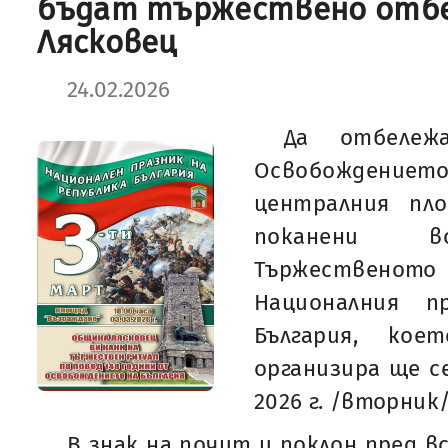
бъдат тържествено отбе
Лясковец
24.02.2026
Да отбележ
Освобождение
централния пло
поканени вс
Тържественото
Националния п
България, кое
организира ще с
2026 г. /вторник/
В знак на почит и поклон пред в