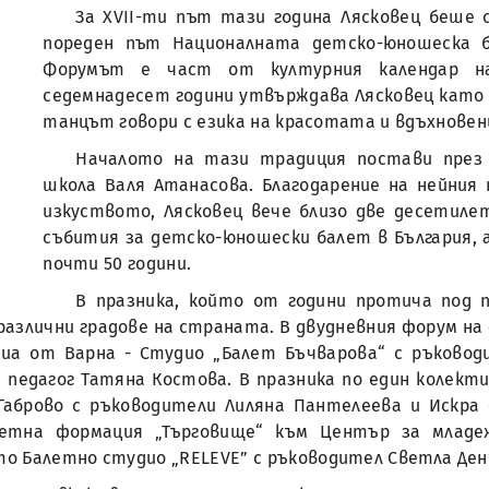
За XVII-ти път тази година Лясковец беше 
пореден път Националната детско-юношеска б
Форумът е част от културния календар н
седемнадесет години утвърждава Лясковец като с
танцът говори с езика на красотата и вдъхнове
Началото на тази традиция постави през 
школа Валя Атанасова. Благодарение на нейния
изкуството, Лясковец вече близо две десетиле
събития за детско-юношески балет в България, 
почти 50 години.
В празника, който от години протича под 
азлични градове на страната. В двудневния форум на
диа от Варна - Студио „Балет Бъчварова“ с ръково
педагог Татяна Костова. В празника по един колекти
Габрово с ръководители Лиляна Пантелеева и Искра 
летна формация „Търговище“ към Център за млад
о Балетно студио „RELEVE” с ръководител Светла Ден