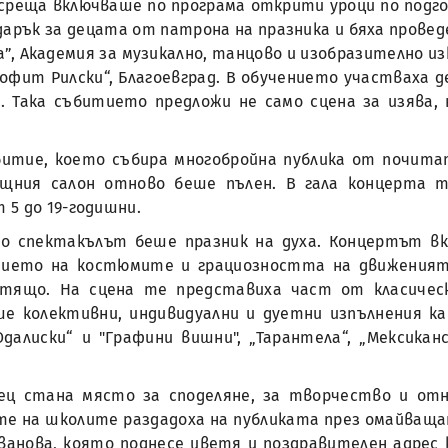
реща включваше по програма открити уроци по подго
подарък за децата от патрона на празника и бяха пров
”, Академия за музикално, танцово и изобразително и
фит Рилски“, Благоевград. В обучението участваха де
. Така събитието предложи не само сцена за изява,
итие, което събира многобройна публика от почитат
щния салон отново беше пълен. В гала концерта та
5 до 19-годишни.
 спектакълът беше празник на духа. Концертът вк
ието на костюмите и грациозността на движенията
стящо. На сцена те представиха част от класичес
е колективни, индивидуални и дуетни изпълнения кат
далиски“ и "Графини вишни", „Тарантела“, „Мексикан
ец стана място за споделяне, за творчество и от
е на школите раздадоха на публиката през омайваща
анова, която поднесе цветя и поздравителен адрес 