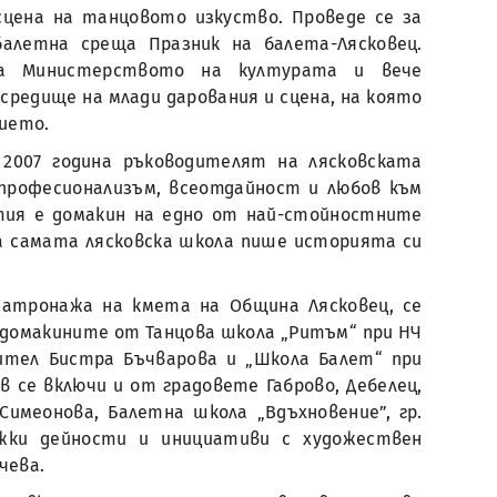
сцена на танцовото изкуство. Проведе се за
алетна среща Празник на балета-Лясковец.
а Министерството на културата и вече
редище на млади дарования и сцена, на която
нието.
2007 година ръководителят на лясковската
 професионализъм, всеотдайност и любов към
тия е домакин на едно от най-стойностните
а самата лясковска школа пише историята си
патронажа на кмета на Община Лясковец, се
 домакините от Танцова школа „Ритъм“ при НЧ
дител Бистра Бъчварова и „Школа Балет“ при
в се включи и от градовете Габрово, Дебелец,
Симеонова, Балетна школа „Вдъхновение”, гр.
ежки дейности и инициативи с художествен
чева.