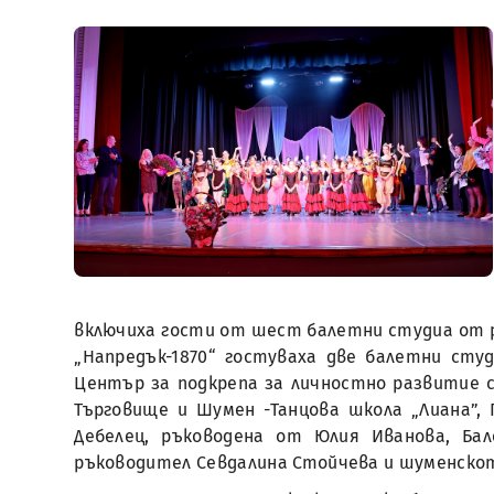
включиха гости от шест балетни студиа от р
„Напредък-1870“ гостуваха две балетни сту
Център за подкрепа за личностно развитие с 
Търговище и Шумен -Танцова школа „Лиана”, 
Дебелец, ръководена от Юлия Иванова, Ба
ръководител Севдалина Стойчева и шуменскот