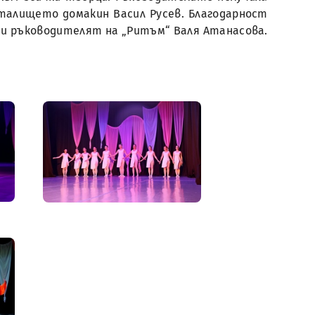
талището домакин Васил Русев. Благодарност
л и ръководителят на „Ритъм“ Валя Атанасова.