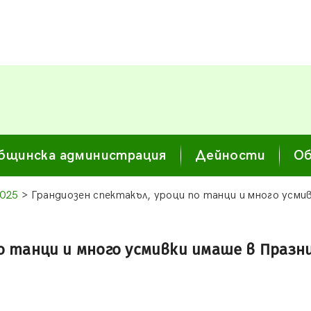
бщинска администрация
Дейности
Об
2025
> Грандиозен спектакъл, уроци по танци и много усми
о танци и много усмивки имаше в Празни