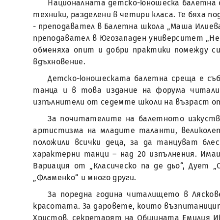
Националната детско-юношеска балетна с
техники, разделени в четири класа. Те бяха 
- преподавател в Балетна школа „Маша Илиева
преподавател в Югозападен университет „Нео
обменяха опит и добри практики помежду си
вдъхновение.
Детско-юношеската балетна среща е съб
танца и в това издание на форума читали
изпълнители от седемте школи на възраст от 
За почитателите на балетното изкуство
артистизма на младите таланти, великолеп
положили всички деца, за да танцуват бле
характерни танци – над 20 изпълнения. Имаш
Вариация от „Класическо па де дьо“, Дует „О
„Фламенко“ и много други.
За поредна година читалището в Лясков
красотата. За даровете, които възпитаницит
Христов, секретарят на Общината Емилия Ив