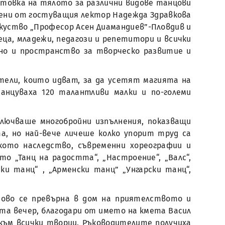
товка на тялото за различни видове танцови
едени от гостуващия лектор Надежда Здравкова
зкуство „Професор Асен Диамандиев”-Пловдив и
ца, младежи, педагози и репетитори и всички
 но и пространство за творческо развитие и
ели, които идват, за да усетят магията на
нцуваха 120 талантливи малки и по-големи
лючваше многобройни изпълнения, показващи
, но най-вече личеше колко упорит труд са
кото наследство, съвременни хореографии и
о „Танц на радостта“, „Настроение“, „Валс“,
ски танц“ , „Арменски танц” „Унгарски танц“,
ново се превърна в дом на приятелството и
та вечер, благодари от името на кмета Васил
към всички творци. Ръководителите получиха