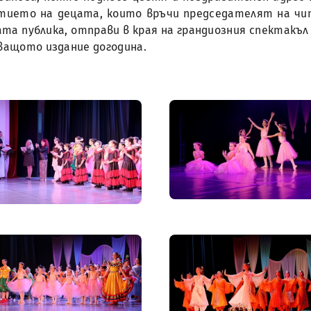
тието на децата, които връчи председателят на чи
ната публика, отправи в края на грандиозния спектакъ
дващото издание догодина.