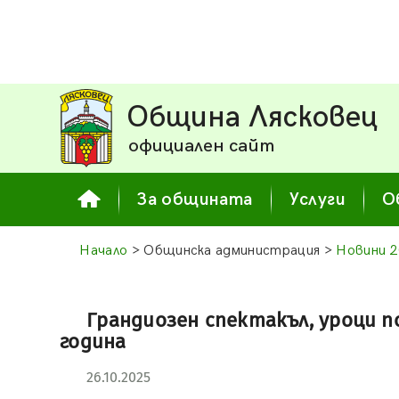
Община Лясковец
официален сайт
За общината
Услуги
О
Начало
> Общинска администрация >
Новини 
Грандиозен спектакъл, уроци п
година
26.10.2025