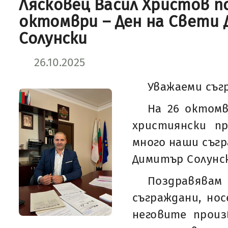
Лясковец Васил Христов п
октомври – Ден на Свети
Солунски
26.10.2025
Уважаеми съг
На 26 октомв
християнски п
много наши съгр
Димитър Солунс
Поздравявам 
съграждани, но
неговите произ