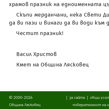
храмов празник на едноименната цъ
Скъпи мерданчани, нека Свети Д
да ви пази и винаги да ви води към 
Честит празник!
Васил Христов
Кмет на Община Лясковец
© 2000-2026
|
за сайта
|
общи усло
Община Лясковец
поверителност на л