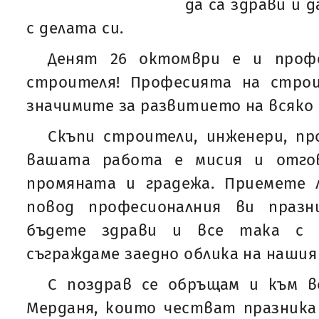
да са здрави и 
с делата си.
Денят 26 октомври е и профе
строителя! Професията на стро
значимите за развитието на всяко 
Скъпи строители, инженери, пр
вашата работа е мисия и отго
промяната и градежа. Приемете 
повод професионалния ви празн
бъдете здрави и все така с
съграждаме заедно облика на нашия 
С поздрав се обръщам и към в
Мерданя, които честват празника