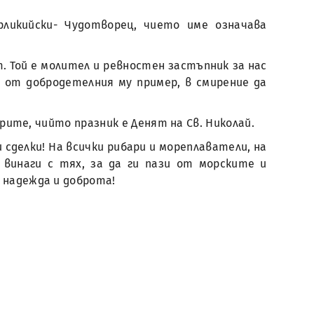
ликийски- Чудотворец, чието име означава
. Той е молител и ревностен застъпник за нас
 от добродетелния му пример, в смирение да
ите, чийто празник е Денят на Св. Николай.
сделки! На всички рибари и мореплаватели, на
 винаги с тях, за да ги пази от морските и
 надежда и доброта!