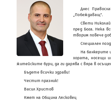
Днес Правосл
„Побеждаващ”.
Свети Николай 
пред Бога. Нека 
творим повече до
Специален позд
На банкерите и
хората, носещи и
житейските бури, да ги дарява с вяра в осъщ
Бъдете всички здрави!
Честит празник!
Васил Христов
Кмет на Община Лясковец