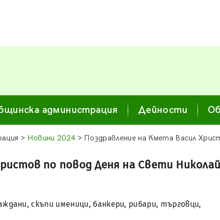
бщинска администрация
Дейности
Об
рация >
Новини 2024
> Поздравление на Кмета Васил Хрис
Христов по повод Деня на Свети Никола
ждани, скъпи именици, банкери, рибари, търговци,