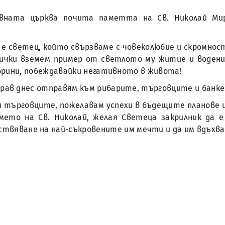
авната църква почита паметта на Св. Николай Мир
е светец, който свързваме с човеколюбие и скромност
всички вземем пример от светлото му житие и водени
брини, побеждавайки негативното в живота!
рав днес отправям към рибарите, търговците и банкер
 търговците, пожелавам успехи в бъдещите планове и 
мето на Св. Николай, желая Светеца закрилник да е
ествяване на най-съкровените им мечти и да им вдъхва