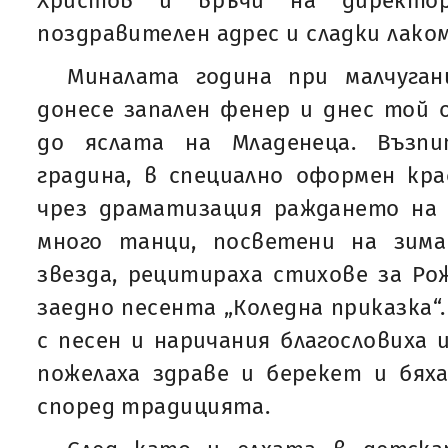
Христов и връчи на директор
поздравителен адрес и сладки лако
Миналата година при малчуга
донесе запален фенер и днес той 
до яслата на Младенеца. Възп
градина, в специално оформен кра
чрез драматизация раждането на 
много танци, посветени на зим
звезда, рецитираха стихове за Ро
заедно песента „Коледна приказка“
с песен и наричания благословиха 
пожелаха здраве и берекет и бях
според традицията.