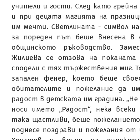
учители и гости. След като грейна 
и при децата магията на празни
им мечти. Светлината - символ н
за пореден път беше внесена в
общинското ръководство. Заме
Жилиева се отзова на поканата
сподели с тях тържествения миг. Т
запален фенер, което беше свое
обитателите и пожелание да им
радост в детската им градина. „Не
носи името „Радост“, нека всеки
така щастливи, беше пожеланието
поднесе поздрави и пожелания от