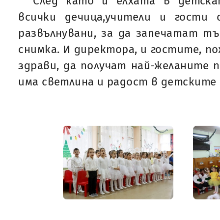
След като и елхата в детска
всички дечица,учители и гости 
развълнувани, за да запечатат т
снимка. И директора, и гостите, по
здрави, да получат най-желаните п
има светлина и радост в детските 