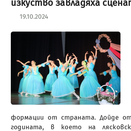
изкуство завладяха сцена
19.10.2024
формации от страната. Дойде о
годината, в което на лясковс