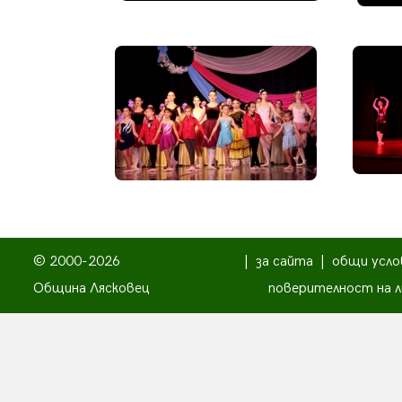
© 2000-2026
|
за сайта
|
общи усло
Община Лясковец
поверителност на л