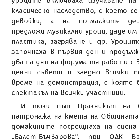
уроците включваха изучаване н
класическо наследство, с което се
девойки, а на по-малките дец
предложи музикални уроци, даде им
пластика, загряване и др. Уроци
започнаха в първия ден и продълж
двата дни на форума тя работи с в
ценни съвети и заедно всички п
време на демонстрация, с която
спектакъл на всички участници.
И този път Празникът на б
патронажа на кмета на Общината.
домакините посрещнаха на сцен
„Балет-Бъчварова“, при ОДК В