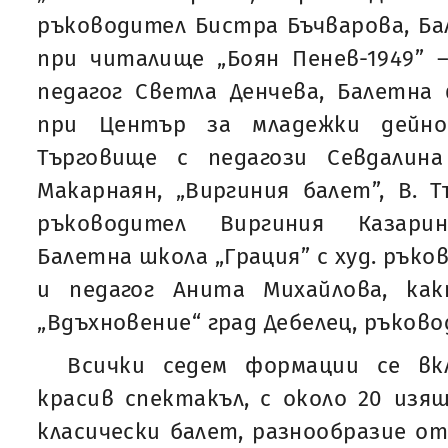
ръководител Бистра Бъчварова, Ба
при читалище „Боян Пенев-1949” 
педагог Светла Денчева, Балетна
при Център за младежки дейно
Търговище с педагози Севдалин
Макарнаян, „Виргиния балет”, В. 
ръководител Виргиния Казарин
Балетна школа „Грация” с худ. ръко
и педагог Анита Михайлова, ка
„Вдъхновение“ град Дебелец, ръков
Всички седем формации се вк
красив спектакъл, с около 20 изя
класически балет, разнообразие от