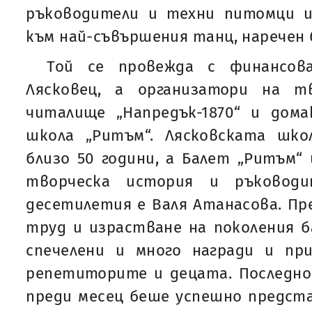
ръководители и техни питомци 
към най-съвършения танц, наречен 
Той се провежда с финансо
Лясковец, а организатори на т
читалище „Напредък-1870“ и дом
школа „Ритъм“. Лясковската шко
близо 50 години, а Балет „Ритъм“
творческа история и ръковод
десетилетия е Валя Атанасова. Пр
труд и израстване на поколения б
спечелени и много награди и при
репетиторите и децата. Последн
преди месец беше успешно предст