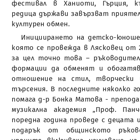
фестивал в Ханиоти, Гърция, 
редица държави завързват прияте
културен обмен.
Инициирането на детско-юноше
която се провежда в Лясковец от 2
за цел точно това – ръководител
формации да обменят и обогатя
отношение на стил, творчески 
търсения. В последните няколко г
помага д-р Бонка Матова - препод
музикална академия „Проф. Панч
поредна година проведе с децата и
подарък от общинското ръково