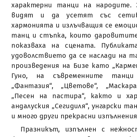
характерни танци на народите.
видят и да усетят със сети
хармонията и излъчващия се емоцио
танц и стъпка, които даровитите
показваха на сцената. Публика
удоволствието да се наслади на 
произведения на Бизе като „Кармен
Гуно, на съвременните танци
„Фантазия“, „Цветове“, „Маскара
„Песен на пастира“, както и х
андалуския „Сегидиля“, унгарски та
и много други прекрасни изпълнения
Празникът, изпълнен с нежно