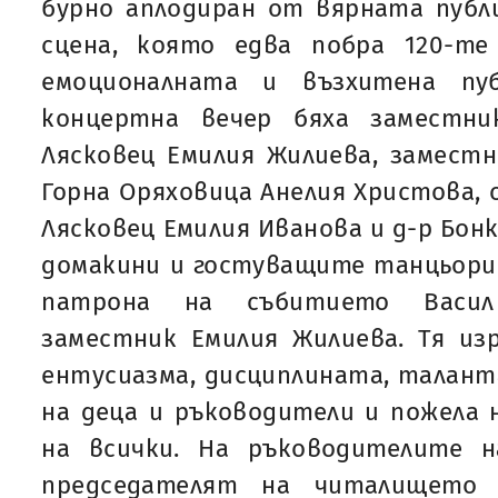
бурно аплодиран от вярната публ
сцена, която едва побра 120-т
емоционалната и възхитена пу
концертна вечер бяха заместн
Лясковец Емилия Жилиева, замест
Горна Оряховица Анелия Христова,
Лясковец Емилия Иванова и д-р Бон
домакини и гостуващите танцьори
патрона на събитието Васил
заместник Емилия Жилиева. Тя из
ентусиазма, дисциплината, талан
на деца и ръководители и пожела 
на всички. На ръководителите 
председателят на читалището 