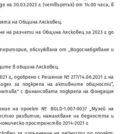
на 30.03.2023 г. (четвъртък) от 14:00 часа, в
ията на Община Лясковец.
не на разчети на Община Лясковец за 2023 г. до
 територия, обслужвана от „Водоснабдяване и
ците в община Лясковец.
 г., одобрено с Решение № 277/14.06.2021 г. на
одел за подкрепа на активните общности“,
натива” с финансовата подкрепа на Фондация
нение на проект № BGLD-1.007-0037 „Музей на
Местно развитие, намаляване на бедността и
омическо пространство 2014-2021 г.
ковец за изпълнение на дейности по проект: