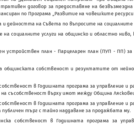
истративен договор за предоставяне на безвъзмездн
финансиран по Програма „Развитие на човешките ресурси“
а и дейността на Съвета по въпросите на социалните 
не на социалните услуги на общинско и областно ниво
ен устройствен план - Парцеларен план (ПУП - ПП) за
на общинската собственост и резултатите от нейнот
 собственост в Годишната програма за управление и 
не на съсобственост върху имот между Община Лясковец
 собственост в Годишната програма за управление и 
на публичен търг с тайно наддаване за продажбата му.
инска собственост в Годишната програма за упра