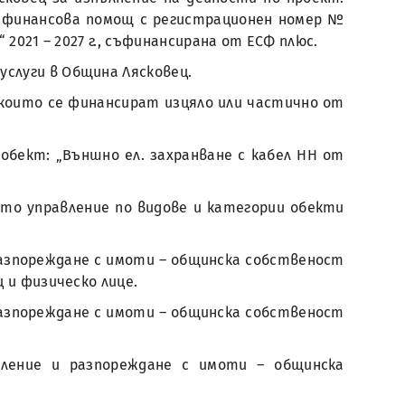
а финансова помощ с регистрационен номер №
 2021 – 2027 г., съфинансирана от ЕСФ плюс.
услуги в Община Лясковец.
, които се финансират изцяло или частично от
 обект: „Външно ел. захранване с кабел НН от
о управление по видове и категории обекти
разпореждане с имоти – общинска собственост
 и физическо лице.
разпореждане с имоти – общинска собственост
вление и разпореждане с имоти – общинска