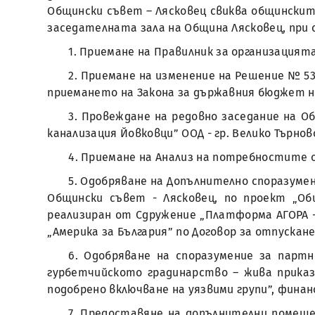
Общински съвет – Лясковец свиква общинските 
заседателната зала на Община Лясковец, при с
1. Приемане на Правилник за организация
2. Приемане на изменение на Решение № 533
приемането на Закона за държавния бюджет на 
3. Провеждане на редовно заседание на 
канализация Йовковци” ООД - гр. Велико Търнов
4. Приемане на Анализ на потребностите 
5. Одобряване на Допълнително споразумени
Общински съвет - Лясковец, по проект „О
реализиран от Сдружение „Платформа АГОРА 
„Америка за България” по Договор за отпускане 
6. Одобряване на споразумение за партн
гурбетчийското градинарство – жива приказ
подобрено включване на уязвими групи”, фина
7. Предоставяне на допълнителни помеще