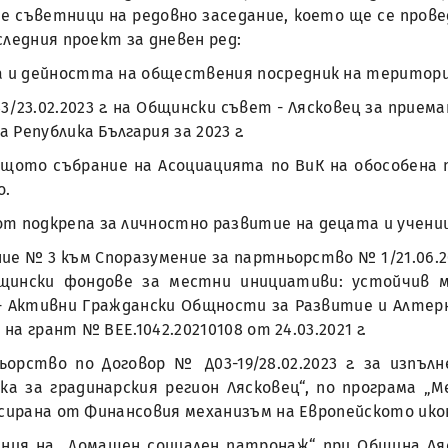
съветници на редовно заседание, което ще се проведе 
ледния проект за дневен ред:
та и дейността на обществения посредник на територ
/23.02.2023 г. на Общински съвет - Лясковец за приема
Република България за 2023 г.
Общото събрание на Асоциацията по ВиК на обособена
о.
от подкрепа за личностно развитие на децата и учени
е № 3 към Споразумение за партньорство № 1/21.06.2021
бщински фондове за местни инициативи: устойчив м
- Активни Граждански Общности за Развитие и Алтер
на грант № BEE.1042.20210108 от 24.03.2021 г.
ьорство по Договор № Д03-19/28.02.2023 г. за изпъл
ка за градинарския регион Лясковец“, по програма „
нсирана от Финансовия механизъм на Европейското икон
ния на „Домашен социален патронаж“ при Община Ляс