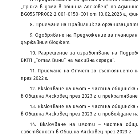
„Грижа в дома в община Лясковец“ по Админ
BG05SFPR002-2.001-0150-C01 от 10.02.2023 г., 
8. Приемане на Правилник за организацият
9. Одобряване на Предложение за планира
държавния бюджет.
10. Разрешение за изработване на Подроб
БКТП „Тотал Вини“ на масивна сграда“.
11. Приемане на Отчет за състоянието 
през 2022 г.
12. Включване на имот – частна общинска
в Община Лясковец през 2023 г. и прекратява
13. Включване на имот – частна общинска
в Община Лясковец през 2023 г. и провеждане 
14. Включване на имоти – частна общ
собственост в Община Лясковец през 2023 г.