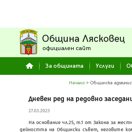
Община Лясковец
официален сайт
За общината
Услуги
О
Начало
> Общинска админи
Дневен ред на редовно заседани
27.03.2023
На основание чл.25, т.1 от Закона за мес
дейността на Общински съвет, неговите ко