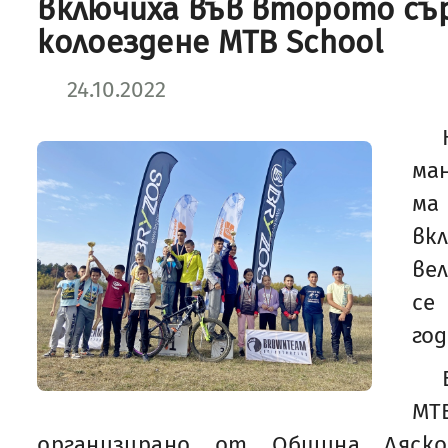
включиха във второто съ
колоездене MTB School
24.10.2022
ма
ма
в
ве
се
год
M
организирано от Община Ляско