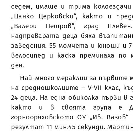
седем, имаше и трима колоездачи
„Цанко Церковски“, както и пре
„Валери Петров“, град Плеве
надпреварата деца бяха възпитан
заведения. 55 момчета и юноши и 7
велосипед и каска преминаха по
ден.
Най-много мераклии за първите 
на средношколците – V-VII клас, к
24 деца. На една обиколка първи в 
както и в своята група е Д
горнооряховското ОУ „Ив. Вазов“
резултат 11 мин.45 секунди. Мартин