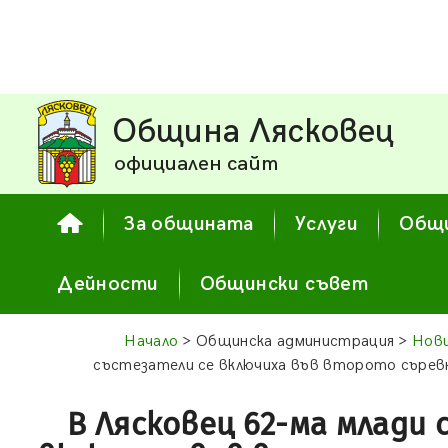
Община Лясковец
официален сайт
За общината
Услуги
Общи
Дейности
Общински съвет
Начало
> Общинска администрация >
Нови
състезатели се включиха във второто съревн
В Лясковец 62-ма млади 