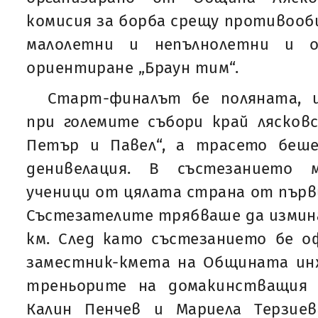
комисия за борба срещу противоо
малолетни и непълнолетни и 
ориентиране „Браун тим“.
Старт-финалът бе поляната, и
при големите събори край лясковс
Петър и Павел“, а трасето беш
денивелация. В състезанието 
ученици от цялата страна от първи
Състезателите трябваше да измина
км. След като състезанието бе 
заместник-кмета на Общината инж
треньорите на домакинстващия 
Калин Пенчев и Мариела Терзие