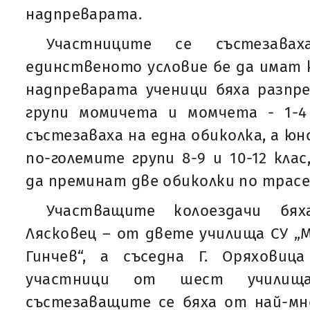
надпреварата.
Участниците се състезава
единственото условие бе да имат к
надпреварата ученици бяха разпр
групи момичета и момчета - 1-4 
състезаваха на една обиколка, а ю
по-големите групи 8-9 и 10-12 кла
да преминат две обиколки по трас
Участващите колоездачи бя
Лясковец – от двете училища СУ „М
Гинчев“, а съседна Г. Оряхови
участници от шест училищ
състезаващите се бяха от най-мн