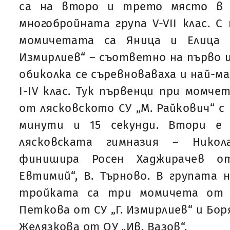
са на второ и трето място в 
многобройната група V-VII клас. С
момичетата са Яница и Елица 
Измирлиев“ – съответно на първо и
обиколка се съревноваваха и най-м
I-IV клас. Тук първенци при момче
от лясковското СУ „М. Райкович“ с
минути и 15 секунди. Втори е
лясковската гимназия – Нико
финишира Росен Хаджирачев о
Евтимий“, В. Търново. В групата 
тройката са три момичета от Г
Петкова от СУ „Г. Измирлиев“ и Бор
Желязкова от ОУ „Ив. Вазов“.