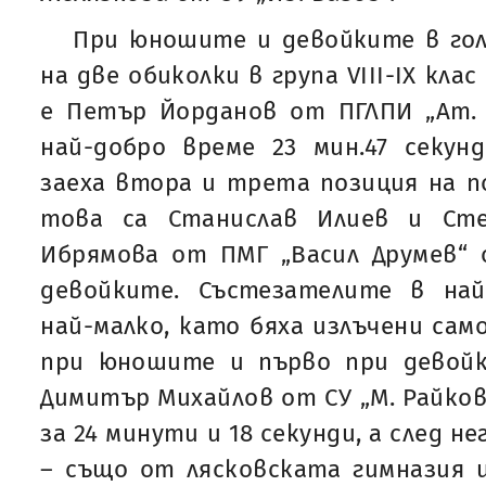
При юношите и девойките в гол
на две обиколки в група VIII-IX кла
е Петър Йорданов от ПГЛПИ „Ат. Б
най-добро време 23 мин.47 секун
заеха втора и трета позиция на 
това са Станислав Илиев и Сте
Ибрямова от ПМГ „Васил Друмев“ 
девойките. Състезателите в най
най-малко, като бяха излъчени сам
при юношите и първо при девойк
Димитър Михайлов от СУ „М. Райков
за 24 минути и 18 секунди, а след н
– също от лясковската гимназия 