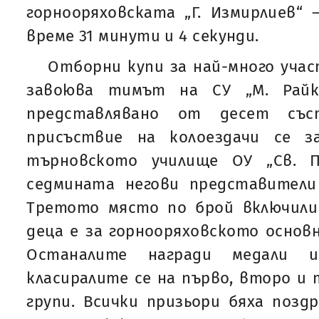
горнооряховската „Г. Измирлиев“
време 31 минути и 4 секунди.
Отборни купи за най-много уча
завоюва тимът на СУ „М. Райко
представлявано от десет съст
присъствие на колоездачи се з
търновското училище ОУ „Св. 
седмината негови представители
Третото място по брой включили
деца е за горнооряховското основн
Останалите награди медали 
класиралите се на първо, второ и
групи. Всички призьори бяха позд