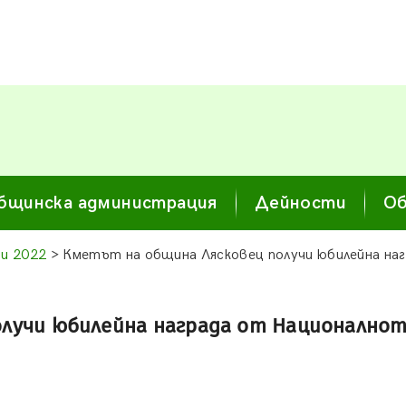
бщинска администрация
Дейности
Об
и 2022
> Кметът на община Лясковец получи юбилейна на
лучи юбилейна награда от Националнот