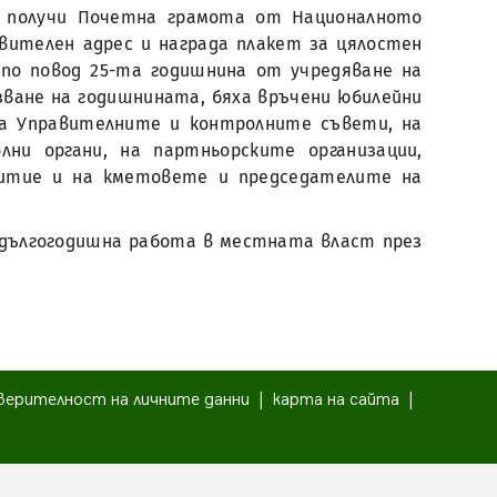
а получи Почетна грамота от Националното
авителен адрес и награда плакет за цялостен
по повод 25-та годишнина от учредяване на
ване на годишнината, бяха връчени юбилейни
на Управителните и контролните съвети, на
ни органи, на партньорските организации,
витие и на кметовете и председателите на
 дългогодишна работа в местната власт през
верителност на личните данни
|
карта на сайта
|