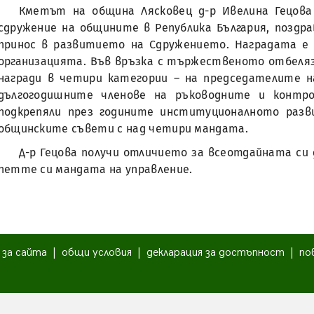
Кметът на община Лясковец д-р Ивелина Гецов
сдружение на общините в Република България, поздр
принос в развитието на Сдружението. Наградата e 
организацията. Във връзка с тържественото отбеляз
награди в четири категории – на председателите 
дългогодишните членове на ръководните и контрол
подкрепяли през годините институционалното раз
общинските съвети с над четири мандата.
Д-р Гецова получи отличието за всеотдайната си
петте си мандата на управление.
|
за сайта
|
общи условия
|
декларация за достъпност
|
по