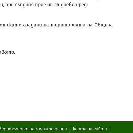
ец, при следния проект за дневен ред:
в детските градини на територията на Община
твото.
верителност на личните данни
|
карта на сайта
|