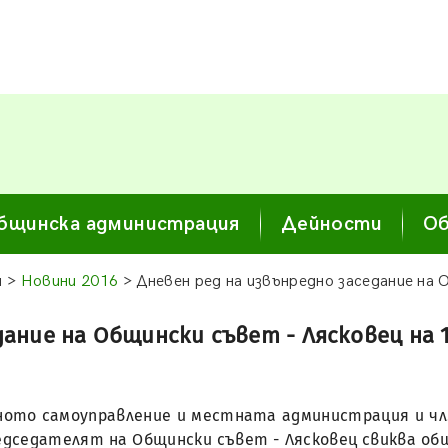
бщинска администрация
Дейности
Об
я >
Новини 2016
> Дневен ред на извънредно заседание на 
ание на Общински съвет - Лясковец на 13
тното самоуправление и местната администрация и чл.2
едседателят на Общински съвет - Лясковец свиква об