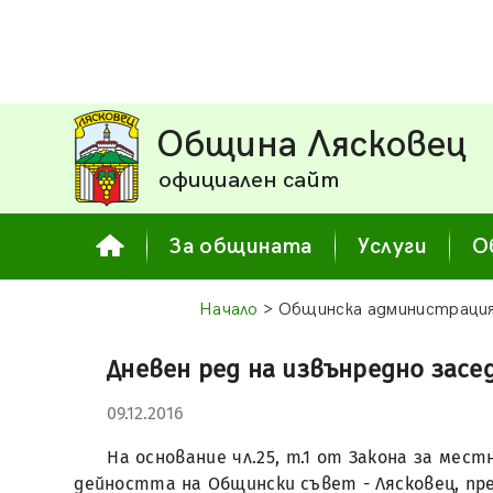
Община Лясковец
официален сайт
За общината
Услуги
О
Начало
> Общинска администраци
Дневен ред на извънредно засед
09.12.2016
На основание чл.25, т.1 от Закона за мес
дейността на Общински съвет - Лясковец, пр