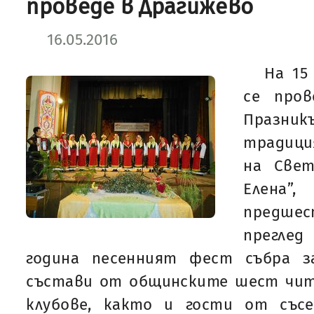
проведе в Драгижево
16.05.2016
На 15
се пров
Празник
традици
на Све
Елена
предше
прегле
година песенният фест събра з
състави от общинските шест чит
клубове, както и гости от със