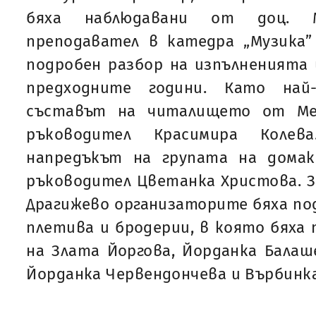
бяха наблюдавани от доц. 
преподавател в катедра „Музика”
подробен разбор на изпълненията 
предходните години. Като най
съставът на читалището от Ме
ръководител Красимира Коле
напредъкът на групата на дома
ръководител Цветанка Христова. За
Драгижево организаторите бяха по
плетива и бродерии, в която бяха
на Злата Йоргова, Йорданка Балаш
Йорданка Червендончева и Върбинка