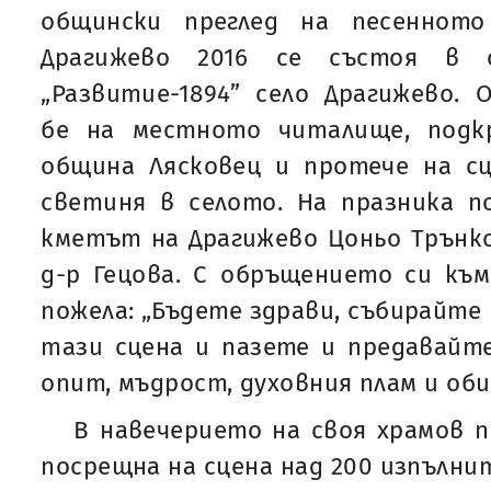
общински преглед на песенното
Драгижево 2016 се състоя в 
„Развитие-1894” село Драгижево.
бе на местното читалище, подк
община Лясковец и протече на с
светиня в селото. На празника п
кметът на Драгижево Цоньо Трънк
д-р Гецова. С обръщението си къ
пожела: „Бъдете здрави, събирайте 
тази сцена и пазете и предавайт
опит, мъдрост, духовния плам и об
В навечерието на своя храмов п
посрещна на сцена над 200 изпълнит