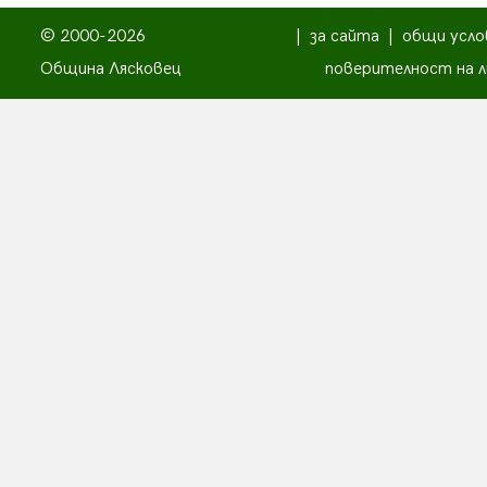
© 2000-2026
|
за сайта
|
общи усло
Община Лясковец
поверителност на л