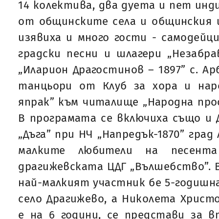
14 колектива, два дуета и пет инд
от общинските села и общинския 
изявиха и много гости - самодейц
градски песни и шлагери „Незабр
„Иларион Драгостинов – 1897” с. Ар
танцьори от Клуб за хора и нар
япрак” към читалище „Народна прос
В програмата се включиха също и
„Дъга” при НЧ „Напредък-1870” град
малките любители на песент
драгижевската ЦДГ „Вълшебство”. 
най-малкият участник бе 5-годишн
село Драгижево, а Николета Христ
е на 6 години, се представи за 