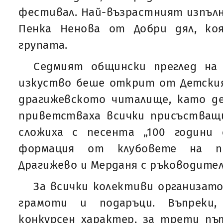
фестивал. Най-възрастният изпъл
Пенка Ненова от Добри дял, ко
групата.
Седмият общински преглед на
изкуство беше открит от Детския
драгижевското читалище, като де
приветстваха всички присъстващи
сложиха с песента „100 години
формация от клубовете на п
Драгижево и Мерданя с ръководите
За всички колективи организат
грамоти и подаръци. Въпреки,
конкурсен характер, за трети пъ