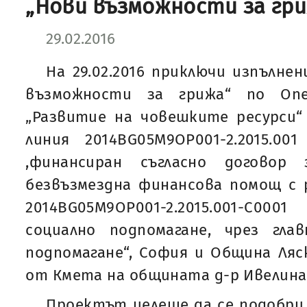
„Нови възможности за гр
29.02.2016
На 29.02.2016 приключи изпълне
възможности за грижа“ по Опе
„Развитие на човешките ресурси“ 
линия 2014BG05M9OP001-2.2015.00
,финансиран съгласно договор
безвъзмездна финансова помощ с 
2014BG05M9OP001-2.2015.001-С0
социално подпомагане, чрез глав
подпомагане“, София и Община Ляс
от Кмета на общината д-р Ивелина 
Проектът целеше да се подобри