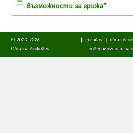
възможности за грижа”
© 2000-2026
|
за сайта
|
общи усло
Община Лясковец
поверителност на л