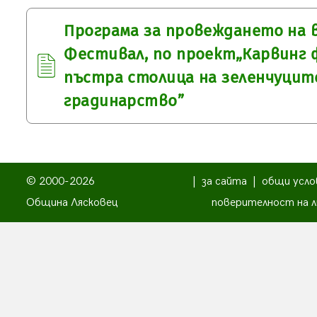
Програма за провеждането на 
Фестивал, по проект„Карвинг 
пъстра столица на зеленчуцит
градинарство”
© 2000-2026
|
за сайта
|
общи усло
Община Лясковец
поверителност на л