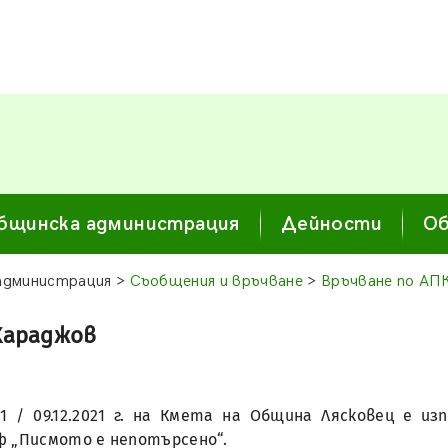
бщинска администрация
Дейности
Об
администрация >
Съобщения и връчване
>
Връчване по AП
Караджов
 / 09.12.2021 г. на Кмета на Община Лясковец е и
ф „Писмото е непотърсено“.