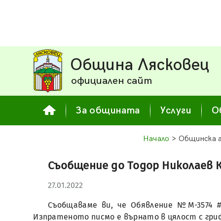
Община Лясковец
официален сайт
За общината
Услуги
О
Начало
> Общинска 
Съобщение до Тодор Николаев 
27.01.2022
Съобщаваме ви, че Обявление №М-3574 #1
Изпратеното писмо е върнато в цялост с гри