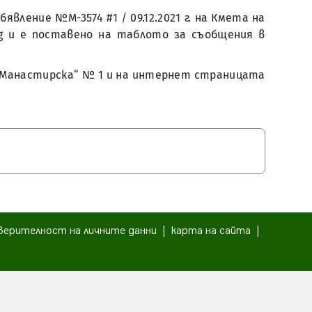
явление №М-3574 #1 / 09.12.2021 г. на Кмета на
bg и е поставено на таблото за съобщения в
 „Манастирска“ № 1 и на интернет страницата
верителност на личните данни
|
карта на сайта
|