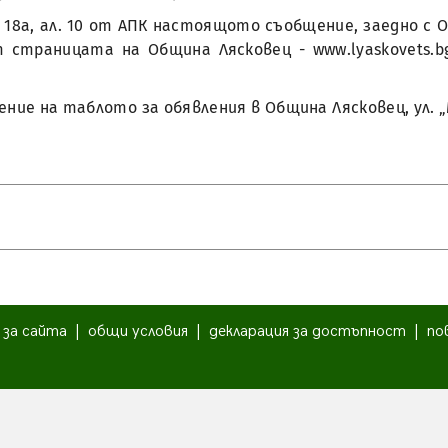
 18а, ал. 10 от АПК настоящото съобщение, заедно с Об
 страницата на Община Лясковец - www.lyaskovets.
ние на таблото за обявления в Община Лясковец, ул.
|
за сайта
|
общи условия
|
декларация за достъпност
|
по