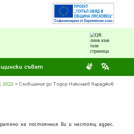
щински съвет
К 2022
> Съобщение до Тодор Николаев Караджов
зпратено на постоянния ви и настоящ адрес.