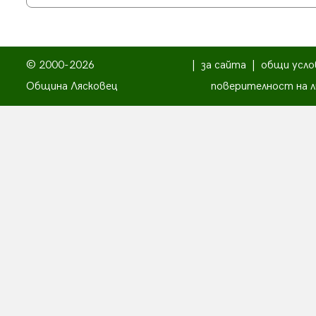
© 2000-2026
|
за сайта
|
общи усло
Община Лясковец
поверителност на л