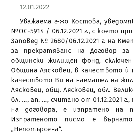
12.01.2022
Уважаема г-жо Костова, уведомяв
№ОС-5914 / 06.12.2021 г., с което п
Заповед № 2680/06.12.2021 г. на Км
за прекратяване на Договор з
общински жилищен фонд, сключен н
Община Лясковец, в качеството ѝ н
качеството Ви на наемател на жили
Лясковец, общ. Лясковец, обл. Велик
бл. …, ап. …, считано от 01.12.2021 г
на договора, е изпратено на п
Изпратеното писмо е върнат
„Непотърсена“.