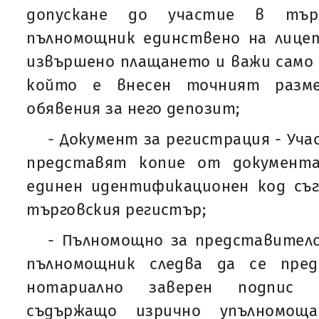
допускане до участие в тър
пълномощник единствено на лицет
извършено плащането и важи само з
който е внесен точният разме
обявения за него депозит;
- Документ за регистрация - Уч
представят копие от документа
единен идентификационен код съгл
търговския регистър;
- Пълномощно за представителс
пълномощник следва да се пре
нотариално заверен подпис 
съдържащо изрично упълномощ