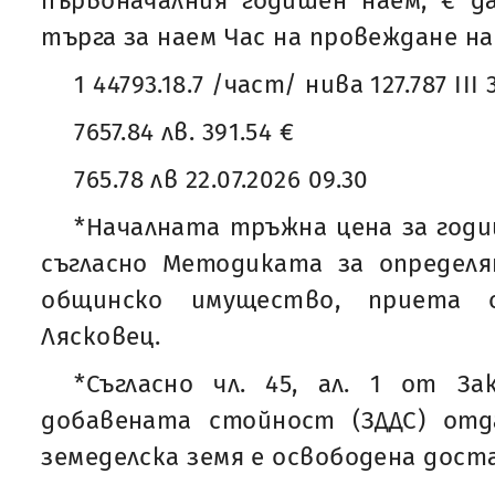
първоначалния годишен наем, € д
търга за наем Час на провеждане на
1 44793.18.7 /част/ нива 127.787 III 
7657.84 лв. 391.54 €
765.78 лв 22.07.2026 09.30
*Началната тръжна цена за годи
съгласно Методиката за определя
общинско имущество, приета
Лясковец.
*Съгласно чл. 45, ал. 1 от За
добавената стойност (ЗДДС) от
земеделска земя е освободена дост