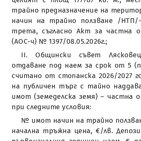
трайно предназначение на територи
начин на трайно ползване /НТП/-
трета, съгласно Акт за частна 
(АОС-ч) № 1397/08.05.2026г.;
ІI. Общински съвет Ляскове
отдаване под наем за срок от 5 (п
считано от стопанска 2026/2027 г
на публичен търг с тайно наддава
имот (земеделска земя) – частна 
при следните условия:
№ имот начин на трайно ползван
начална тръжна цена, €/лв. Депоз