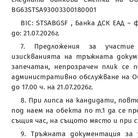
BG63STSA93003300180001
BIC: STSABGSF , Банка ДСК ЕАД – 
до: 21.07.2026г.
7. Предложения за участие
изискванията на тръжната докум
запечатан, непрозрачен плик се 
административно обслужване на О
до 17.00 ч. на 21.07.2026г.
8. При липса на кандидати, пов
под наем на обекта по т.1 да се пров
същия час, на същото място и при 
9. Тръжната документация за