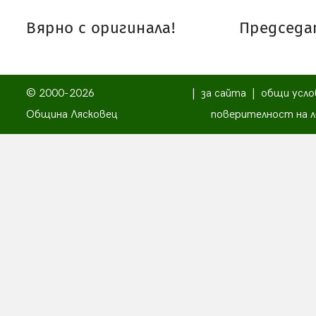
Вярно с оригинала!
Председат
© 2000-2026
|
за сайта
|
общи усло
Община Лясковец
поверителност на л