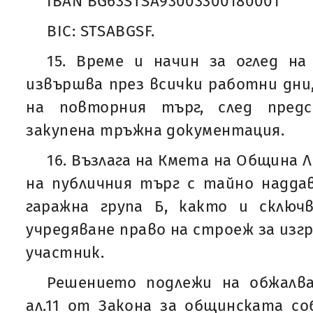
IBAN BG63STSA93003300180001
BIC: STSABGSF.
15. Време и начин за оглед на
извършва през всички работни дн
на повторния търг, след пред
закупена тръжна документация.
16. Възлага на Кмета на Община
на публичния търг с тайно надда
гаражна група Б, както и сключ
учредяване право на строеж за изгр
участник.
Решението подлежи на обжалван
ал.11 от Закона за общинската с