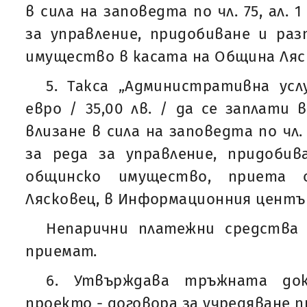
в сила на заповедта по чл. 75, ал.
за управление, придобиване и ра
имущество в касата на Община Ляск
5. Такса „Административна услу
евро / 35,00 лв. / да се заплати 
влизане в сила на заповедта по чл.
за реда за управление, придобив
общинско имущество, приета
Лясковец, в Информационния центъ
Непарични платежни средства
приемат.
6. Утвърждава тръжната док
проекто - договора за учредяване п