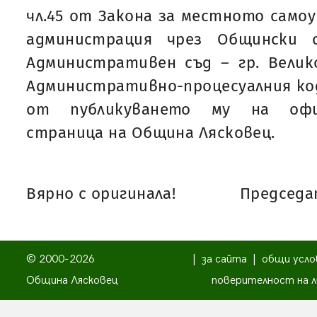
чл.45 от Закона за местното само
администрация чрез Общински 
Административен съд – гр. Велик
Административно-процесуалния коде
от публикуването му на офи
страница на Община Лясковец.
Вярно с оригинала!
Председат
© 2000-2026
|
за сайта
|
общи усло
Община Лясковец
поверителност на л