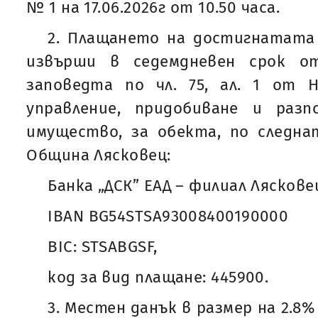
№ 1 на 17.06.2026г от 10.50 часа.
2. Плащането на достигнатата 
извърши в седемдневен срок о
заповедта по чл. 75, ал. 1 от 
управление, придобиване и раз
имущество, за обекта, по следна
Община Лясковец:
Банка „ДСК” ЕАД – филиал Ляскове
IBAN BG54STSA93008400190000
BIC: STSABGSF,
код за вид плащане: 445900.
3. Местен данък в размер на 2.8