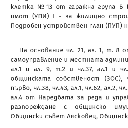
клетка №13 от гаражна група Б в
имот (УПИ) I - за жилищно строи
Подробен устройствен план (ПУП) на
На основание чл. 21, ал. 1, т. 8
самоуправление и местната админис
ал.1 и ал. 9, т.2 и чл.37, ал.1 и ч
общинската собственост (ЗОС), чл.
първо, чл.38, чл.43, ал.1, чл.62, ал.2, чл.
ал.4 от Наредбата за реда и упра
разпореждане с общинско им
Общински съвет Лясковец, Общинск