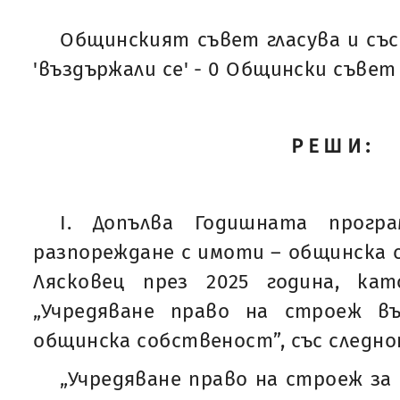
Общинският съвет гласува и със 'з
'въздържали се' - 0 Общински съвет
РЕШИ:
І. Допълва Годишната прогр
разпореждане с имоти – общинска
Лясковец през 2025 година, кат
„Учредяване право на строеж в
общинска собственост”, със следно
„Учредяване право на строеж за