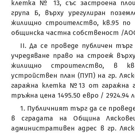
клетка № 13, със застроена площ
група Б, върху урегулиран позем
жилищно строителство, кв.95 по 
общинска частна собственост /АОСч
ІІ. Да се проведе публичен тър
учредяване право на строеж върху 
жилищно строителство, в кв
устройствен план (ПУП) на гр. Ляск
гаражна клетка №13 от гаражна г
тръжна цена 1495.50 евро / 2924.94 л
1. Публичният търг да се провед
в сградата на Община Ляскове
административен адрес в гр. Ляско