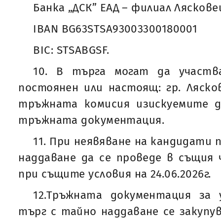
Банка „ДСК” ЕАД – филиал Ляскове
IBAN BG63STSA93003300180001
BIC: STSABGSF.
10. В търга могат да участв
постоянен или настоящ: гр. Ляско
тръжната комисия изискуемите д
тръжната документация.
11. При неявяване на кандидати
наддаване да се проведе в същия 
при същите условия на 24.06.2026г.
12.Тръжната документация за
търг с тайно наддаване се закуп