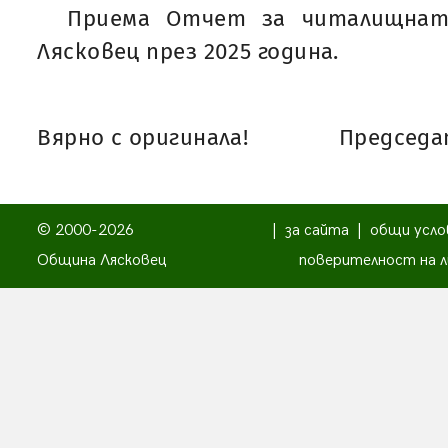
Приема Отчет за читалищнат
Лясковец през 2025 година.
Вярно с оригинала!
Председат
© 2000-2026
|
за сайта
|
общи усло
Община Лясковец
поверителност на л