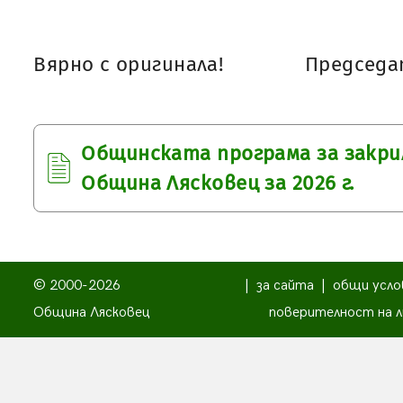
Вярно с оригинала!
Председат
Общинската програма за закри
Община Лясковец за 2026 г.
© 2000-2026
|
за сайта
|
общи усло
Община Лясковец
поверителност на л