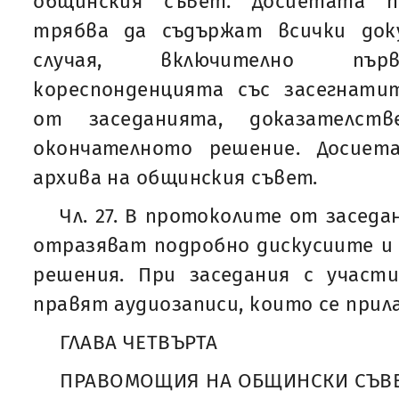
общинския съвет. Досиетата п
трябва да съдържат всички док
случая, включително първо
кореспонденцията със засегнати
от заседанията, доказателст
окончателното решение. Досиет
архива на общинския съвет.
Чл. 27. В протоколите от засед
отразяват подробно дискусиите и
решения. При заседания с участ
правят аудиозаписи, които се прил
ГЛАВА ЧЕТВЪРТА
ПРАВОМОЩИЯ НА ОБЩИНСКИ СЪВ