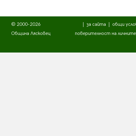
© 2000-2026
|
за сайта
|
общи усло
Община Лясковец
поверителност на личните