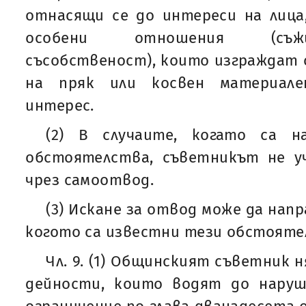
отнасящи се до интереси на лица
особени отношения (съжи
съсобственост), които изграждат 
на пряк или косвен материале
интерес.
(2) В случаите, когато са н
обстоятелства, съветникът не уч
чрез самоотвод.
(3) Искане за отвод може да напр
когото са известни тези обстояте
Чл. 9. (1) Общинският съветник 
дейности, които водят до наруш