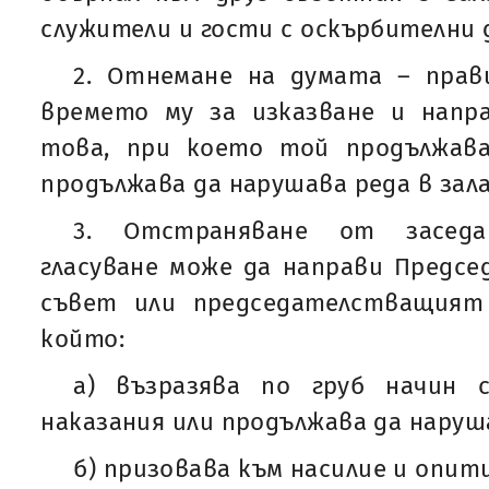
служители и гости с оскърбителни 
2. Отнемане на думата – прав
времето му за изказване и напр
това, при което той продължав
продължава да нарушава реда в зал
3. Отстраняване от засед
гласуване може да направи Предс
съвет или председателстващият
който:
а) възразява по груб начин 
наказания или продължава да наруш
б) призовава към насилие и опит