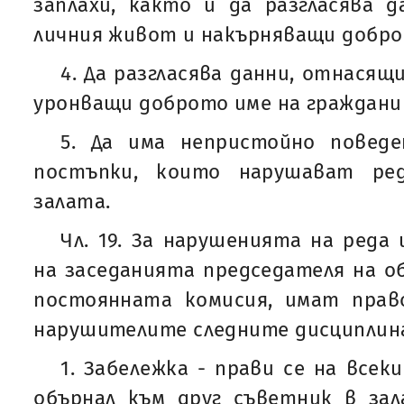
заплахи, както и да разгласява 
личния живот и накърняващи доброт
4. Да разгласява данни, отнасящ
уронващи доброто име на граждани
5. Да има непристойно повед
постъпки, които нарушават ре
залата.
Чл. 19. За нарушенията на реда
на заседанията председателя на о
постоянната комисия, имат прав
нарушителите следните дисциплина
1. Забележка - прави се на всек
обърнал към друг съветник в за