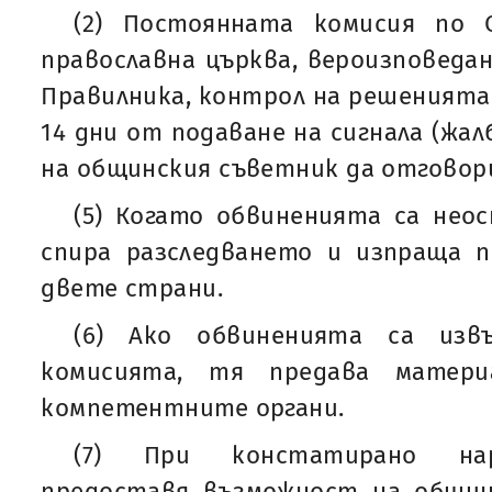
(2) Постоянната комисия по О
православна църква, вероизповедан
Правилника, контрол на решенията
14 дни от подаване на сигнала (жал
на общинския съветник да отговор
(5) Когато обвиненията са нео
спира разследването и изпраща 
двете страни.
(6) Ако обвиненията са изв
комисията, тя предава матери
компетентните органи.
(7) При констатирано нар
предоставя възможност на общин