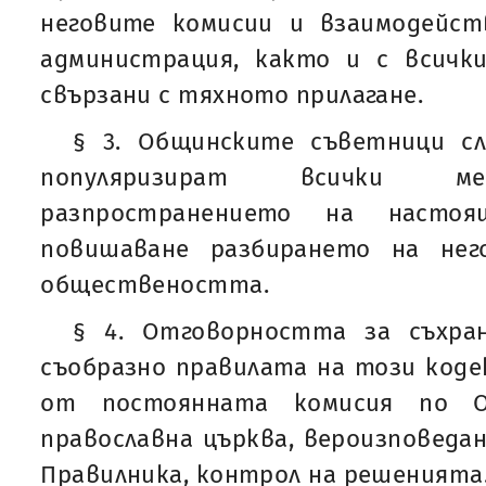
неговите комисии и взаимодейс
администрация, както и с всичк
свързани с тяхното прилагане.
§ 3. Общинските съветници с
популяризират всички ме
разпространението на насто
повишаване разбирането на нег
обществеността.
§ 4. Отговорността за съхра
съобразно правилата на този коде
от постоянната комисия по Об
православна църква, вероизповедан
Правилника, контрол на решенията