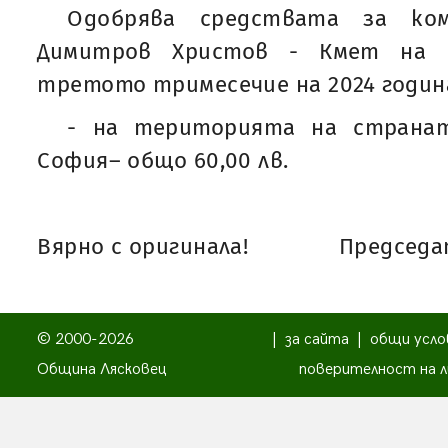
Одобрява средствата за ком
Димитров Христов - Кмет на О
третото тримесечие на 2024 година
- на територията на странат
София– общо 60,00 лв.
Вярно с оригинала!
Председат
© 2000-2026
|
за сайта
|
общи усло
Община Лясковец
поверителност на л