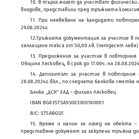
10. В търга могат да участват физически л
входове, представили пред тръжната комиси
11. При неявяване на кандидати повторе
29.08.2024г.
12.Тръжната документация за участие в п
заплащане такса от 50,00 лв. (петдесет лева) в 
13. Предложения за участие в повторния
Община Лясковец, в срок до 17.00ч. на 28.08.2024
14. Депозитът за участие в повторния 
28.08.2024г. вкл., по следната банкова сметка
Банка „ДСК” ЕАД – филиал Лясковец
IBAN BG63STSA93003300180001
BIC: STSABGSF.
15. Време и начин за оглед на обекта 
представяне документ за закупена тръжна д