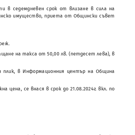
ати в седемдневен срок от влизане в сила на
бщинско имущество, приета от Общински съвет
оеж.
ане на такса от 50,00 лв. (петдесет лева), в
н плик, в Информационния център на Община
цена, се внася в срок до 21.08.2024г. вкл. по