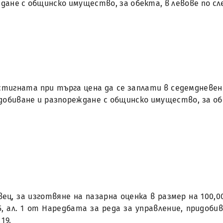
ждане с общинско имущество, за обекта, в левове по с
стигната при търга цена да се заплати в седемдневен с
идобиване и разпореждане с общинско имущество, за о
ец, за изготвяне на пазарна оценка в размер на 100,0
75, ал. 1 от Наредбата за реда за управление, придоб
19.