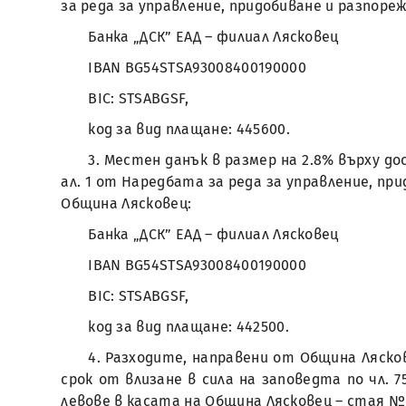
за реда за управление, придобиване и разпоре
Банка „ДСК” ЕАД – филиал Лясковец
IBAN BG54STSA93008400190000
BIC: STSABGSF,
код за вид плащане: 445600.
3. Местен данък в размер на 2.8% върху до
ал. 1 от Наредбата за реда за управление, пр
Община Лясковец:
Банка „ДСК” ЕАД – филиал Лясковец
IBAN BG54STSA93008400190000
BIC: STSABGSF,
код за вид плащане: 442500.
4. Разходите, направени от Община Лясков
срок от влизане в сила на заповедта по чл. 
левове в касата на Община Лясковец – стая № 