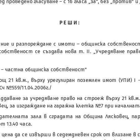
д проведено гласуване – с 16 гласа „за”, без „против” 
РЕШИ:
ение и разпореждане с имоти – общинска собственост
собственост се създава нова т. ІІ. „Учредяване пр
 – частна общинска собственост”
щ 21 кв.м., върху урегулиран поземлен имот (УПИ) І -
ч №559/11.04.2006г./
аддаване за учредяване право на строеж върху 21 кв.м. 
вец, за изграждане на гаражна клетка №7 при началната
едателната зала в сградата на Община Лясковец, па
от 13.40 часа.
ена да се извърши в седемдневен срок от влизане в си