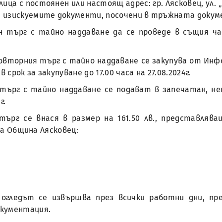
ица с постоянен или настоящ адрес: гр. Лясковец, ул. „
я изискуемите документи, посочени в тръжната докум
н търг с тайно наддаване да се проведе в същия ч
овторния търг с тайно наддаване се закупува от Инф
срок за закупуване до 17.00 часа на 27.08.2024г.
 търг с тайно наддаване се подават в запечатан, не
г.
търг се внася в размер на 161.50 лв., представляв
 на Община Лясковец:
– огледът се извършва през всички работни дни, п
окументация.