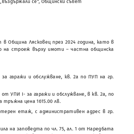
и „въздържали се”, Общински съвет
 в Община Лясковец през 2024 година, като в
аво на строеж върху имоти – частна общинска
 за гаражи и обслужване, кв. 2а по ПУП на гр.
от УПИ І- за гаражи и обслужване, в кв. 2а, по
 тръжна цена 1615.00 лв.
ртерен етаж, с административен адрес в гр.
ла на заповедта по чл. 75, ал. 1 от Наредбата