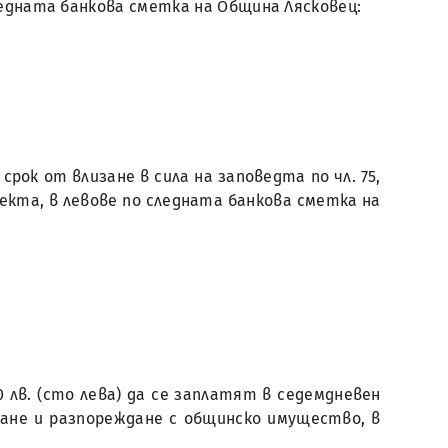
ледната банкова сметка на Община Лясковец:
рок от влизане в сила на заповедта по чл. 75,
бекта, в левове по следната банкова сметка на
0 лв. (сто лева) да се заплатят в седемдневен
иване и разпореждане с общинско имущество, в