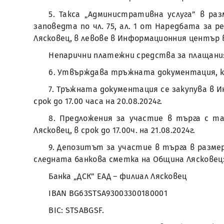
5. Такса „Административна услуга” в раз
заповедта по чл. 75, ал. 1 от Наредбата за
Лясковец, в левове в Информационния център 
Непарични платежни средства за плащани
6. Утвърждава тръжната документация, ка
7. Тръжната документация се закупува в И
срок до 17.00 часа на 20.08.2024г.
8. Предложения за участие в търга с т
Лясковец, в срок до 17.00ч. на 21.08.2024г.
9. Депозитът за участие в търга в размер 
следната банкова сметка на Община Лясковец
Банка „ДСК” ЕАД – филиал Лясковец
IBAN BG63STSA93003300180001
BIC: STSABGSF.