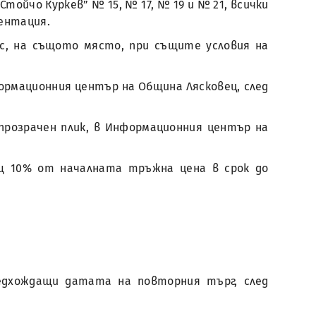
Стойчо Куркев” № 15, № 17, № 19 и № 21, всички
ентация.
ас, на същото място, при същите условия на
ормационния център на Община Лясковец, след
прозрачен плик, в Информационния център на
ащ 10% от началната тръжна цена в срок до
редхождащи датата на повторния търг, след