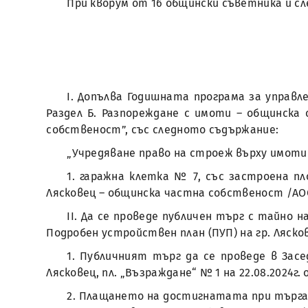
При кворум от 16 общински съветника и сле
І. Допълва Годишната програма за управл
Раздел Б. Разпореждане с имоти – общинска 
собственост”, със следното съдържание:
„Учредяване право на строеж върху имоти
1. гаражна клетка № 7, със застроена пло
Лясковец – общинска частна собственост /АОС
ІІ. Да се проведе публичен търг с тайно н
Подробен устройствен план (ПУП) на гр. Ляско
1. Публичният търг да се проведе в Зас
Лясковец, пл. „Възраждане“ № 1 на 22.08.2024г. 
2. Плащането на достигнатата при търга ц