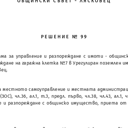
ОБЩИНСКИ СЪВЕТ - ЛЯСКОВЕЦ
РЕШЕНИЕ № 99
ама за управление и разпореждане с имоти - общинс
дане на гаражна клетка №7 в Урегулиран поземлен имот
вец.
за местното самоуправление и местната администрация (ЗМ
 чл.36, ал.1, т.3, предл. първо, чл.38, чл.43, ал.1, чл.6
не и разпореждане с общинско имущество, приета от