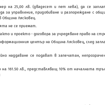
мер на 25,00 лв. (двадесет и пет лева), да се запл
 реда за управление, придобиване и разпореждане с о
в Община Лясковец.
ята не се приемат.
кто и проекто - договора за учредяване право на стр
нформационния център на Община Лясковец, след заплащ
айно наддаване се подават в запечатан, непрозраче
на 161.50 лв., представляващ 10% от началната тръжна 
: