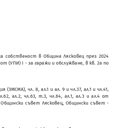
ка собственост в Община Лясковец през 2024
 (УПИ) I - за гаражи и обслужване, в кв. 2а по
СМА), чл. 8, ал.1 и ал. 9 и чл.37, ал.1 и чл.41,
2, ал.2, чл.63, т.3, чл.64, ал.1, ал.3 и ал.4 от
 Общински съвет Лясковец, Общински съвет -