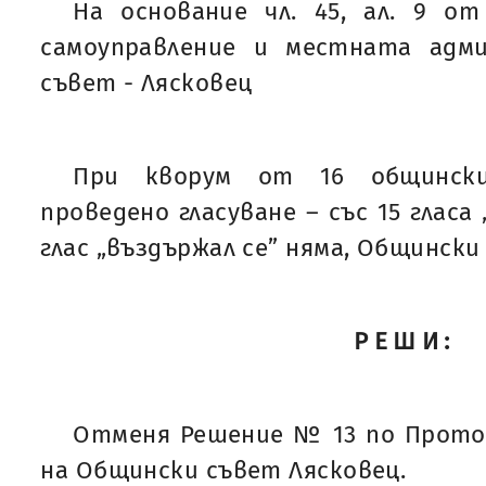
На основание чл. 45, ал. 9 о
самоуправление и местната адм
съвет - Лясковец
При кворум от 16 общинск
проведено гласуване – със 15 гласа 
глас „въздържал се” няма, Общински
РЕШИ:
Отменя Решение № 13 по Протоко
на Общински съвет Лясковец.