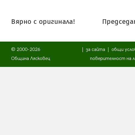
Вярно с оригинала!
Председат
© 2000-2026
|
за сайта
|
общи усло
Община Лясковец
поверителност на л