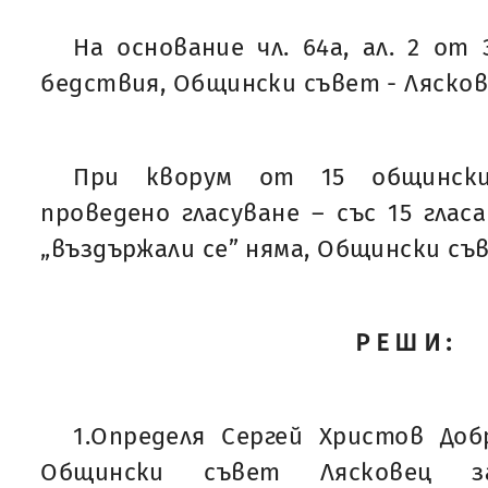
На основание чл. 64а, ал. 2 от
бедствия, Общински съвет - Ляско
При кворум от 15 общинск
проведено гласуване – със 15 гласа
„въздържали се” няма, Общински с
РЕШИ:
1.Определя Сергей Христов Доб
Общински съвет Лясковец з