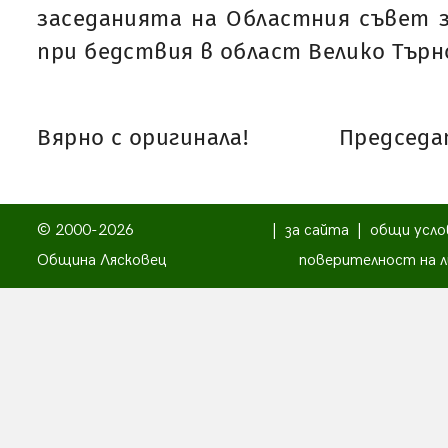
заседанията на Областния съвет з
при бедствия в област Велико Търн
Вярно с оригинала!
Председат
© 2000-2026
|
за сайта
|
общи усло
Община Лясковец
поверителност на л