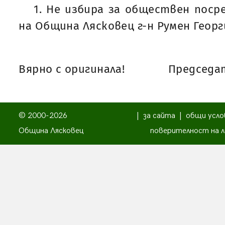
1. Не избира за обществен пос
на Община Лясковец г-н Румен Геор
Вярно с оригинала!
Председат
© 2000-2026
|
за сайта
|
общи усло
Община Лясковец
поверителност на л