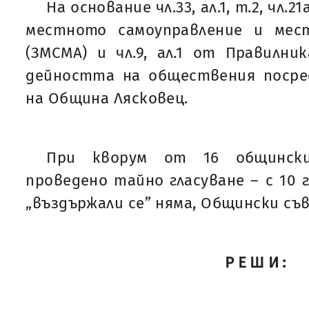
На основание чл.33, ал.1, т.2, чл.21
местното самоуправление и мес
(ЗМСМА) и чл.9, ал.1 от Правилни
дейността на обществения поср
на Община Лясковец.
При кворум от 16 общинск
проведено тайно гласуване – с 10 г
„въздържали се” няма, Общински съ
РЕШИ: