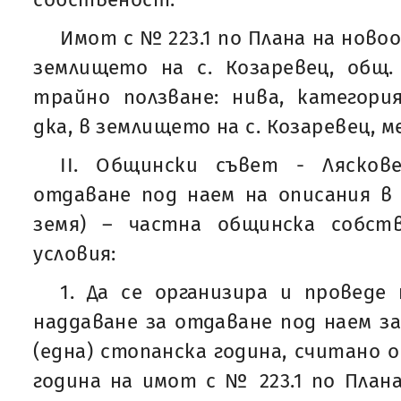
Имот с № 223.1 по Плана на нов
землището на с. Козаревец, общ.
трайно ползване: нива, категория
дка, в землището на с. Козаревец, м
ІI. Общински съвет - Лясков
отдаване под наем на описания в 
земя) – частна общинска собст
условия:
1. Да се организира и проведе
наддаване за отдаване под наем за
(една) стопанска година, считано 
година на имот с № 223.1 по План