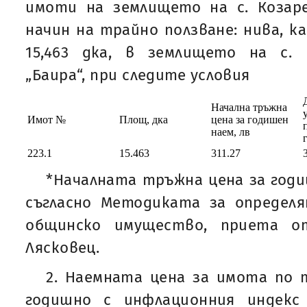
имоти на землището на с. Козаре
начин на трайно ползване: нива, к
15,463 дка, в землището на с. 
„Баира“, при следите условия
Начална тръжна
Имот №
Площ, дка
цена за годишен
наем, лв
223.1
15.463
311.27
*Началната тръжна цена за годи
съгласно Методиката за определя
общинско имущество, приета о
Лясковец.
2. Наемната цена за имота по т
годишно с инфлационния индекс