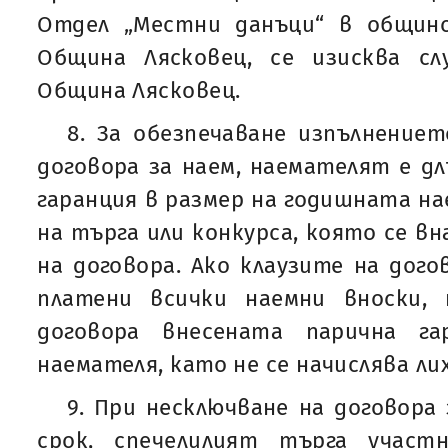
Отдел „Местни данъци“ в общин
Община Лясковец, се изисква с
Община Лясковец.
8. За обезпечаване изпълнение
договора за наем, наемателят е дл
гаранция в размер на годишната на
на търга или конкурса, която се в
на договора. Ако клаузите на дого
платени всички наемни вноски,
договора внесената парична г
наемателя, като не се начислява ли
9. При несключване на договора
срок, спечелилият търга участ