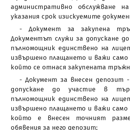
административно обслужване н
указания срок изискуемите докумен
- Документ за закупена тръ
Документът служи за допускане до 
пълномощник единствено на лицет
извършено плащането и важи само з
който се отнася закупената тръжн
- Документ за внесен депозит 
допускане до участие в тър
пълномощник единствено на лицет
извършено плащането и важи само з
който е внесен точният разме
обявения за него депозит;