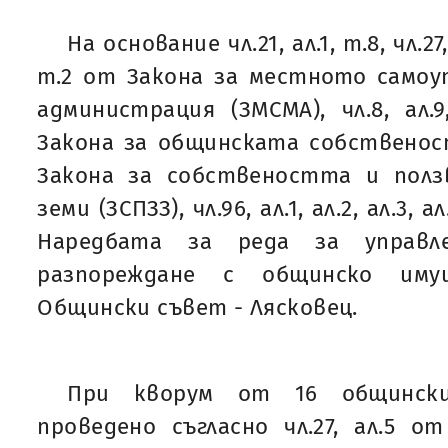
На основание чл.21, ал.1, т.8, чл.27,
т.2 от Закона за местното самоу
администрация (ЗМСМА), чл.8, ал.9
Закона за общинската собственост 
Закона за собствеността и полз
земи (ЗСПЗЗ), чл.96, ал.1, ал.2, ал.3, а
Наредбата за реда за управле
разпореждане с общинско им
Общински съвет - Лясковец.
При кворум от 16 общинск
проведено съгласно чл.27, ал.5 