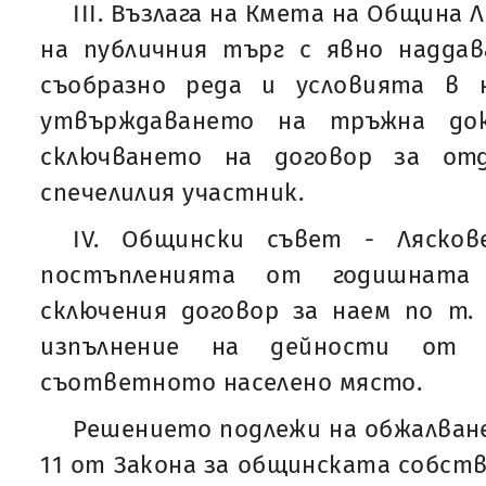
IІІ. Възлага на Кмета на Община
на публичния търг с явно наддав
съобразно реда и условията в 
утвърждаването на тръжна док
сключването на договор за от
спечелилия участник.
IV. Общински съвет - Ляско
постъпленията от годишната
сключения договор за наем по т. 
изпълнение на дейности от 
съответното населено място.
Решението подлежи на обжалване н
11 от Закона за общинската собств