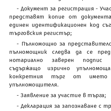
- Документ за регистрация - Уч
представят копие от документа
единен идентификационен код съгл
търговския регистър;
- Пълномощно за представителс
пълномощник следва да се пре
нотариално заверен подпис 
съдържащо изрично упълномощ
конкретния търг от имет
упълномощителя.
- Заявление за участие в търга;
- Декларация за запознаване с 