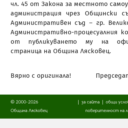
чл. 45 от Закона за местното само
администрация чрез Общински с
Административен съд – гр. Велик
Административно-процесуалния ко
от публикуването му на офи
страница на Община Лясковец.
Вярно с оригинала!
Председат
© 2000-2026
|
за сайта
|
общи усло
Община Лясковец
поверителност на л