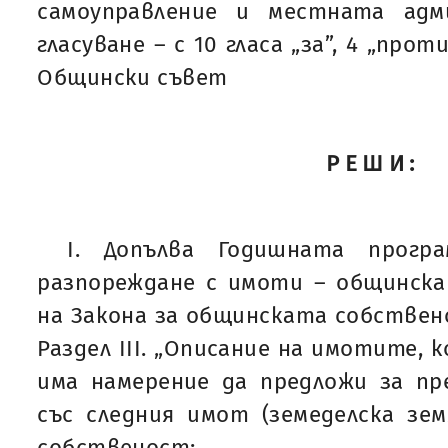
самоуправление и местната адм
гласуване – с 10 гласа „за”, 4 „прот
Общински съвет
РЕШИ:
I. Допълва Годишната прогр
разпореждане с имоти – общинска
на Закона за общинската собствено
Раздел III. „Описание на имотите,
има намерение да предложи за пр
със следния имот (земеделска зе
собственост: