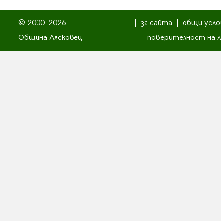
© 2000-2026
|
за сайта
|
общи усло
Община Лясковец
поверителност на л