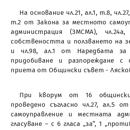
На основание чл.21, ал.1, т.8, чл.27,
т.2 от Закона за местното самоу
администрация (ЗМСМА), чл.24а
собствеността и ползването на зе
и чл.98, ал.1 от Наредбата за
придобиване и разпореждане с 
приета от Общински съвет - Ляско
При кворум от 16 общинск
проведено съгласно чл.27, ал.5 
самоуправление и местната адм
гласуване – с 6 гласа „за”, 1 „проти