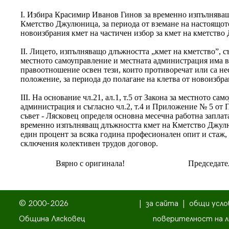
І. Избира Красимир Иванов Гинов за временно изпълняващ
Кметство Джулюница, за периода от вземане на настоящото
новоизбрания кмет на частичен избор за кмет на кметств
ІІ. Лицето, изпълняващо длъжността „кмет на кметство”, съг
местното самоуправление и местната администрация има в
правоотношение освен тези, които противоречат или са н
положение, за периода до полагане на клетва от новоизбра
ІІІ. На основание чл.21, ал.1, т.5 от Закона за местното са
администрация и съгласно чл.2, т.4 и Приложение № 5 от 
съвет - Лясковец определя основна месечна работна запла
временно изпълняващ длъжността кмет на Кметство Джулюн
един процент за всяка година професионален опит и стаж, 
сключения колективен трудов договор.
Вярно с оригинала!
Председате
© 2000-2026
|
за сайта
|
общи усло
Община Лясковец
поверителност на л