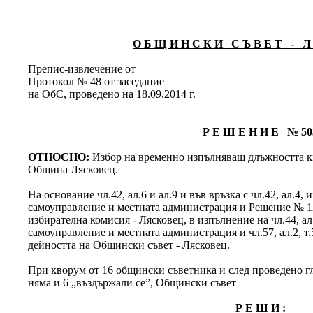
О Б Щ И Н С К И С Ъ В Е Т - Л 
Препис-извлечение от
Протокол № 48 от заседание
на ОбС, проведено на 18.09.2014 г.
Р Е Ш Е Н И Е № 50
ОТНОСНО:
Избор на временно изпълняващ длъжността 
Община Лясковец.
На основание чл.42, ал.6 и ал.9 и във връзка с чл.42, ал.4, и
самоуправление и местната администрация и Решение № 1
избирателна комисия - Лясковец, в изпълнение на чл.44, ал.
самоуправление и местната администрация и чл.57, ал.2, т
дейността на Общински съвет - Лясковец.
При кворум от 16 общински съветника и след проведено гла
няма и 6 „въздържали се”, Общински съвет
Р Е Ш И :