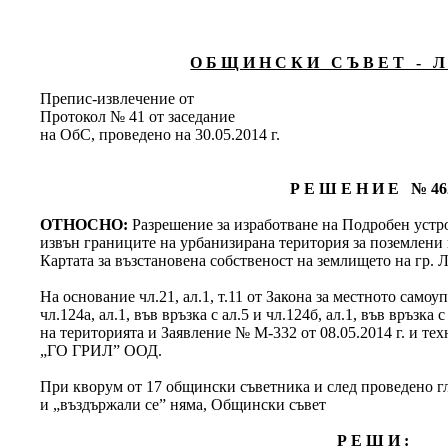
О Б Щ И Н С К И С Ъ В Е Т - Л 
Препис-извлечение от
Протокол № 41 от заседание
на ОбС, проведено на 30.05.2014 г.
Р Е Ш Е Н И Е № 46
ОТНОСНО:
Разрешение за изработване на Подробен устр
извън границите на урбанизирана територия за поземлени
Картата за възстановена собственост на землището на гр. 
На основание чл.21, ал.1, т.11 от Закона за местното само
чл.124а, ал.1, във връзка с ал.5 и чл.124б, ал.1, във връзка 
на територията и Заявление № М-332 от 08.05.2014 г. и те
„ГО ГРИЛ” ООД.
При кворум от 17 общински съветника и след проведено гла
и „въздържали се” няма, Общински съвет
Р Е Ш И :