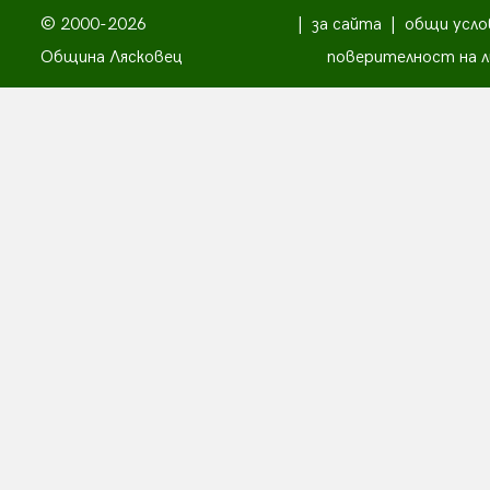
© 2000-2026
|
за сайта
|
общи усло
Община Лясковец
поверителност на л