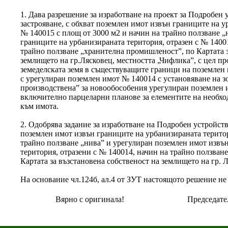
1. Дава разрешение за изработване на проект за Подробен 
застрояване, с обхват поземлен имот извън границите на у
№ 140015 с площ от 3000 м2 и начин на трайно ползване „
границите на урбанизираната територия, отразен с № 1400
трайно ползване „хранителна промишленост”, по Картата з
землището на гр.Лясковец, местността „Чифлика”, с цел п
земеделската земя в съществуващите граници на поземлен
с урегулиран поземлен имот № 140014 с установяване на з
производствена” за новообособения урегулиран поземлен 
включително парцеларни планове за елементите на необхо
към имота.
2. Одобрява задание за изработване на Подробен устройств
поземлен имот извън границите на урбанизираната територ
трайно ползване „нива” и урегулиран поземлен имот извъ
територия, отразени с № 140014, начин на трайно ползва
Картата за възстановена собственост на землището на гр. 
На основание чл.124б, ал.4 от ЗУТ настоящото решение не
Вярно с оригинала!
Председате