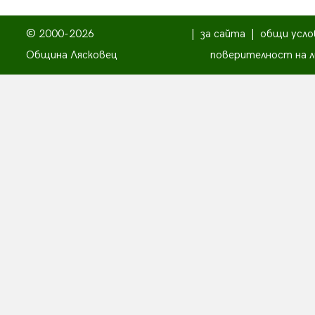
© 2000-2026
|
за сайта
|
общи усло
Община Лясковец
поверителност на л