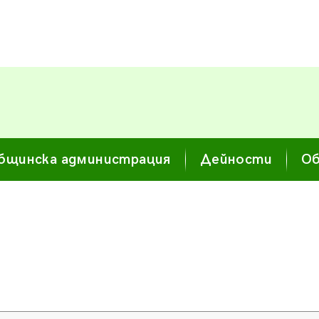
бщинска администрация
Дейности
Об