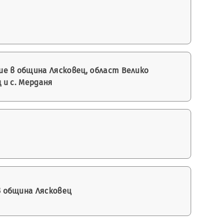
е в община Лясковец, област Велико
ц и с. Мерданя
в община Лясковец