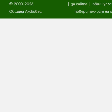
© 2000-2026
|
за сайта
|
общи усло
Община Лясковец
поверителност на л