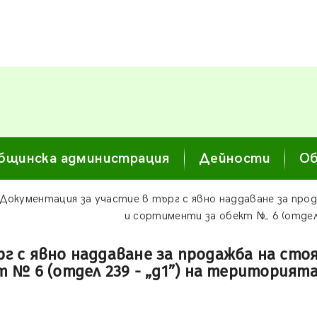
бщинска администрация
Дейности
Об
Документация за участие в търг с явно наддаване за про
и сортименти за обект № 6 (отдел
г с явно наддаване за продажба на сто
 № 6 (отдел 239 - „д1”) на територият