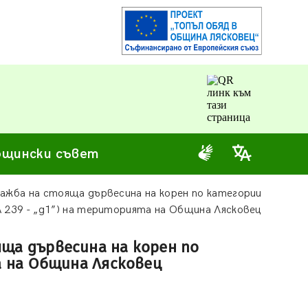
щински съвет
дажба на стояща дървесина на корен по категории
 239 - „д1”) на територията на Община Лясковец
яща дървесина на корен по
а на Община Лясковец