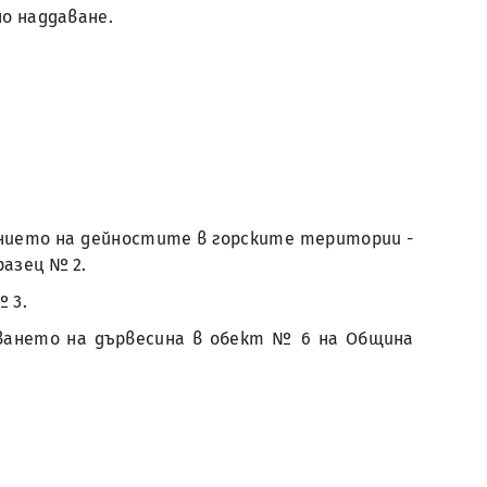
вно наддаване.
ълнението на дейностите в горските територии -
бразец № 2.
№ 3.
зването на дървесина в обект № 6 на Община