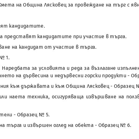
 на Кмета на Община Лясковец за провеждане на търг с я
варят кандидатите.
 да представят кандидатите при участие в търга.
яване на кандидат от участие в търга.
 № 1.
 - е от Наредбата за условията и реда за възлагане изп
ането на дървесина и недървесни горски продукти - О
жения към държавата и към Община Лясковец - Образец 
и/или наета техника, осигуряваща извършване на пол
ители - Образец № 5.
 на търга и извършен оглед на обекта - Образец № 6.