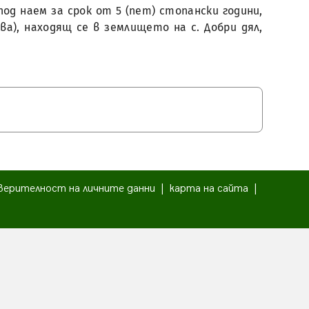
под наем за срок от 5 (пет) стопански години,
ва), находящ се в землището на с. Добри дял,
верителност на личните данни
|
карта на сайта
|