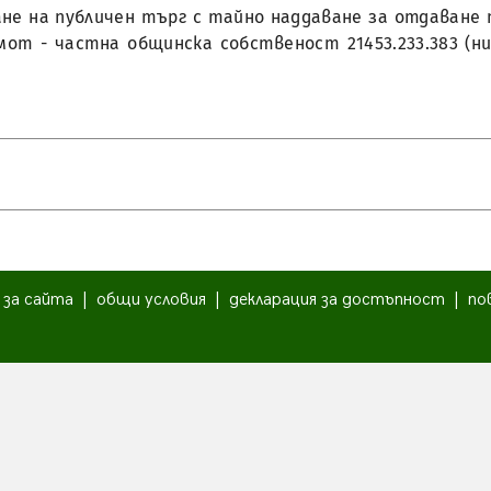
дане на публичен търг с тайно наддаване за отдаване 
от - частна общинска собственост 21453.233.383 (ни
|
за сайта
|
общи условия
|
декларация за достъпност
|
по