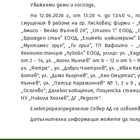
Уважаеми дами и господа,
На 12.06.2026 г., от 13:20 ч. до 13:40 
смущения в района на гр. Лясковец: фирми – „
„Амиго - Велко Вълчев 20“, „Стигни 1“ ЕООД, 
„Бригаден стан“ ЕООД, „Елимекс инжинеринг“ Е
„Мултимес груп“, „Го грил“, ТП Вафлите – 
бензиностанция „Лукойл“ ЕООД, улици: ул. „Хадж
от 2 – 14, ул. „Ангел Кънчев“ от 6 – 12 и от 5 – 
ул. „Янтра” , ул. „Добри Чинтулов”, ул. „Иван Ка
Ботев”, ул. „Димо Кьорчев”, ул. „Хан Омуртаг”, 
Кънчев”, ул. „Петър Караминчев” № 1, 3 и 9 , 
„Осогово”; Далекосъобщения, Пощенска станция,
НУ „Никола Козлев“, ДГ „Радост”.
Електроразпределение Север АД се извиняв
Допълнителна информация можете да получи