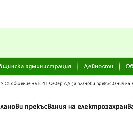
бщинска администрация
Дейности
Об
> Съобщение на ЕРП Север АД за планови прекъсвания на
 планови прекъсвания на електрозахран