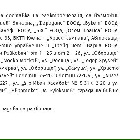
 за доставка на електроенергия, са възможни
жиев“ винарна, „Фероданс“ ЕООД, „Букет“ ЕООД,
Сталеф“ ЕООД, „БКС“ ЕООД, „Осем нюанса“ ЕООД,
и 33, БКТП Клена – „Криси къмпани“, Автокъща,
пътно управление и „Трейд нет“ Варна ЕООД,
 Райкович“ от 1 - 25 и от 2 – 26, ул. „Оборище“
 „Моско Москов”, ул. „Росица”, ул. „Тодор Хрулев”,
умерна”, ул. „Оборище”, ул. „Самуил“, ул. „Христо
злев” нечетни 75-115 и четни 72-124 , ул. „Ангел
7 , ул. „Д-р Иван Касабов” № 5-31 и 2-20 и ул.
Р“, „Евротекс”, „М. Буюклиев”, сграда на бивше
 надява на разбиране.