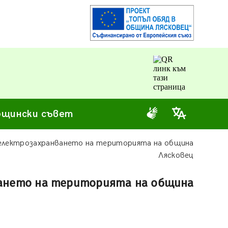
щински съвет
 електрозахранването на територията на община
Лясковец
ването на територията на община