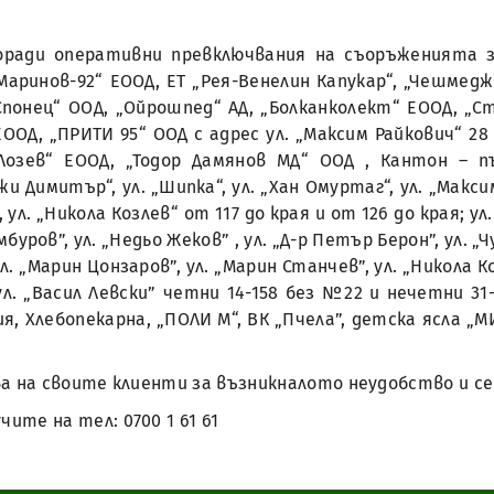
ч., поради оперативни превключвания на съоръженията
Маринов-92“ ЕООД, ЕТ „Рея-Венелин Капукар“, „Чешмед
„Спонец“ ООД, „Ойрошпед“ АД, „Болканколект“ ЕООД, „
ООД, „ПРИТИ 95“ ООД с адрес ул. „Максим Райкович“ 28 
„Лозев“ ЕООД, „Тодор Дамянов МД“ ООД , Кантон – 
и Димитър“, ул. „Шипка“, ул. „Хан Омуртаг“, ул. „Максим
9, ул. „Никола Козлев“ от 117 до края и от 126 до края; ул.
мбуров”, ул. „Недьо Жеков” , ул. „Д-р Петър Берон”, ул. „Ч
ул. „Марин Цонзаров”, ул. „Марин Станчев”, ул. „Никола Ко
ул. „Васил Левски” четни 14-158 без №22 и нечетни 31-22
 Хлебопекарна, „ПОЛИ М“, ВК „Пчела”, детскa яслa „МИ
а на своите клиенти за възникналото неудобство и се
те на тел: 0700 1 61 61