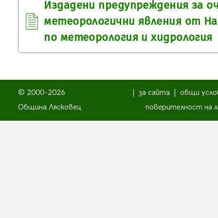
Издадени предупреждения за о
метеорологични явления от Н
по метеорология и хидрология
© 2000-2026
|
за сайта
|
общи усло
Община Лясковец
поверителност на л