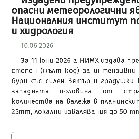
Издадени предупреждени
опасни метеорологични я
Националния институт п
и хидрология
10.06.2026
За 11 юни 2026 г. НИМХ издава п
степен (жълт код) за интензивни
бури със силен вятър и градушки в
западната половина от стр
количества на валежа в планинскит
25mm, локални извалявания до 50 m