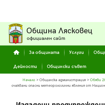
Община Лясковец
официален сайт
За общината
Услуги
Общи
Дейности
Общински съвет
Начало
> Общинска администрация >
Обяви 2
очаквани опасни метеорологични явления от Нацио