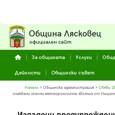
Община Лясковец
официален сайт
За общината
Услуги
Общи
Дейности
Общински съвет
Начало
> Общинска администрация >
Обяви 2
очаквани опасни метеорологични явления от Нацио