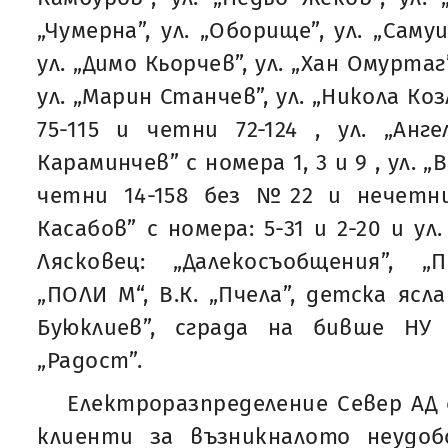
„Чумерна”, ул. „Оборище”, ул. „Самуи
ул. „Димо Кьорчев”, ул. „Хан Омуртаг
ул. „Марин Станчев”, ул. „Никола Ко
75-115 и четни 72-124 , ул. „Анге
Караминчев” с номера 1, 3 и 9 , ул. „
четни 14-158 без №22 и нечетни 
Касабов” с номера: 5-31 и 2-20 и ул
Лясковец: „Далекосъобщения”, „П
„ПОЛИ М“, В.К. „Пчела”, детскa яслa
Буюклиев”, сграда на бивше НУ 
„Радост”.
Електроразпределение Север АД 
клиенти за възникналото неудо