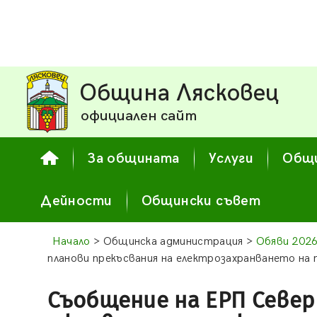
Община Лясковец
официален сайт
За общината
Услуги
Общи
Дейности
Общински съвет
Начало
> Общинска администрация >
Обяви 202
планови прекъсвания на електрозахранването на
Съобщение на ЕРП Север 