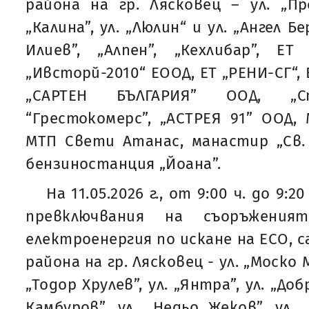
района на гр. Лясковец – ул. „Про
„Калина”, ул. „Люлин“ и ул. „Ангел 
Илиев”, „Алпен”, „Кехлибар”, ЕТ „
„Ивсторй-2010“ ЕООД, ЕТ „РЕНИ-СГ“,
„САРТЕН БЪЛГАРИЯ” ООД, „Ст
“Грестокомерс”, „АСТРЕЯ 91” ООД, 
МТП Свети Атанас, манастир „Св.
бензиностанция „Йоана”.
На 11.05.2026 г., от 9:00 ч. до 9:
превключвания на съоръжени
електроенергия по искане на ЕСО, 
района на гр. Лясковец - ул. „Моско М
„Тодор Хрулев”, ул. „Янтра”, ул. „До
Камбуров”, ул. „Недьо Жеков”, ул. 