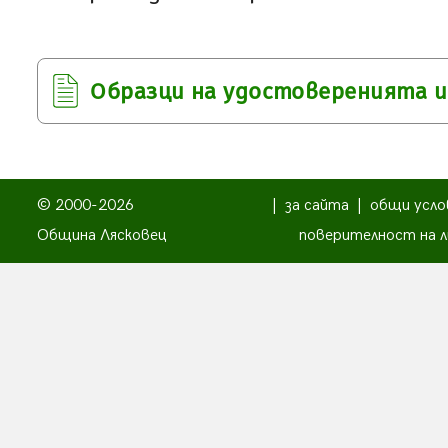
Образци на удостоверенията 
© 2000-2026
|
за сайта
|
общи усло
Община Лясковец
поверителност на л