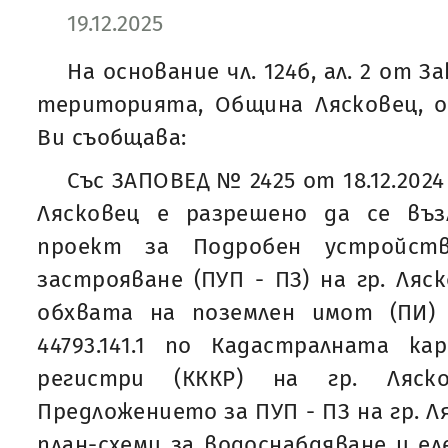
19.12.2025
На основание чл. 124б, ал. 2 от 
територията, Община Лясковец, о
Ви съобщава:
Със ЗАПОВЕД № 2425 от 18.12.2024
Лясковец е разрешено да се въ
проект за Подробен устройст
застрояване (ПУП - ПЗ) на гр. Ляск
обхвата на поземлен имот (ПИ
44793.141.1 по Кадастралната к
регистри (КККР) на гр. Ляско
Предложението за ПУП - ПЗ на гр. Л
план-схеми за водоснабдяване и ел