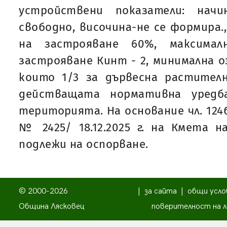
устройствени показатели: нач
свободно, височина-не се формира.
на застрояване 60%, максимал
застрояване Кинт - 2, минимална о
които 1/3 за дървесна растителн
действащата нормативна уредб
територията. На основание чл. 124б
№ 2425/ 18.12.2025 г. на Кмета 
подлежи на оспорване.
© 2000-2026
|
за сайта
|
общи усло
Община Лясковец
поверителност на л