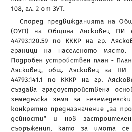
108, ал. 2 от ЗУТ.
Според предвижданията на Об
(ОУП) на Община Лясковец ПИ
44793.120.59 по КККР на гр. Ляск
граници на населеното място.
Подробен устройствен план - План 
Лясковец, общ. Лясковец за П
44793.141.1 по КККР на гр. Лясков
създава градоустройствена осн
земеделска земя за неземеделски
конкретно предназначение „за пр
дейности“ и нов застроителе
съоръжения, като за имота се