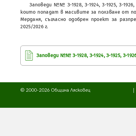
Заповеди №№ З-1928, З-1924, З-1925, З-1926
които попадат в масивите за ползване от полз
Мерданя, съгласно одобрен проект за разпре
2025/2026 г.
Заповеди №№ З-1928, З-1924, З-1925, З-1926, 
© 2000-2026 Община Лясковец