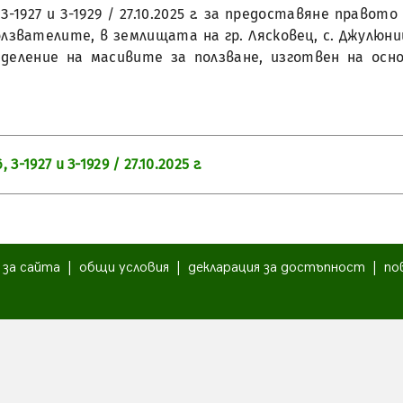
, З-1927 и З-1929 / 27.10.2025 г. за предоставяне прав
вателите, в землищата на гр. Лясковец, с. Джулюница, 
деление на масивите за ползване, изготвен на осно
З-1927 и З-1929 / 27.10.2025 г.
|
за сайта
|
общи условия
|
декларация за достъпност
|
по