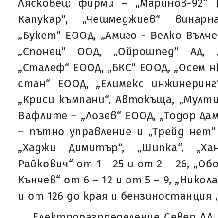
Лясковец: фирми – „Маринов-92“ 
Капукар“, „Чешмеджиев“ винарн
„Букет“ ЕООД, „Амиго - Велко Вълче
„Спонец“ ООД, „Ойрошпед“ АД, 
„Сталеф“ ЕООД, „БКС“ ЕООД, „Осем н
стан“ ЕООД, „Елимекс инжинеринг
„Криси къмпани“, Автокъща, „Мултим
Вафлите – „Лозев“ ЕООД, „Тодор Да
– пътно управление и „Трейд нет“
„Хаджи Димитър“, „Шипка“, „Ха
Райкович“ от 1 - 25 и от 2 – 26, „Об
Кънчев“ от 6 – 12 и от 5 – 9, „Никол
и от 126 до края и бензиностанция 
Електроразпределение Север АД 