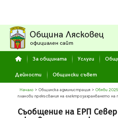
Община Лясковец
официален сайт
За общината
Услуги
Общи
Дейности
Общински съвет
Начало
> Общинска администрация >
Обяви 202
планови прекъсвания на електрозахранването на
Съобщение на ЕРП Север 