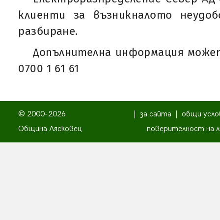
клиенти за възникналото неудо
разбиране.
Допълнителна информация может
0700 1 61 61
© 2000-2026
|
за сайта
|
общи усло
Община Лясковец
поверителност на л