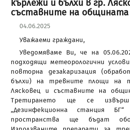
кърлежи и бълхи в гр. Ляск
съставните на общината 
04.06.2025
Уважаеми граждани,
Уведомяваме Ви, че на 05.06.20
подходящи метеорологични услови
повторна дезакаризация (обраб
бълхи) на тревните площи на 
Лясковец и съставните на общи
Третирането ще се извър
„Дезинфекционна станция БГ“
пространства ще бъдат обо
Използваните препарати за тр