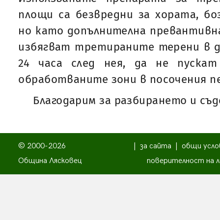
площи са безвредни за хората, б
но като допълнителна превантивн
избягват третираните терени в д
24 часа след нея, да не пуска
обработваните зони в посочения п
Благодарим за разбирането и съ
© 2000-2026
|
за сайта
|
общи усло
Община Лясковец
поверителност на л