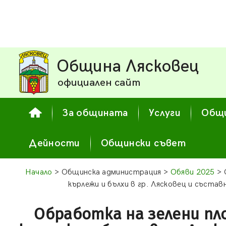
Община Лясковец
официален сайт
За общината
Услуги
Общи
Дейности
Общински съвет
Начало
> Общинска администрация >
Обяви 2025
> 
кърлежи и бълхи в гр. Лясковец и съста
Обработка на зелени пл