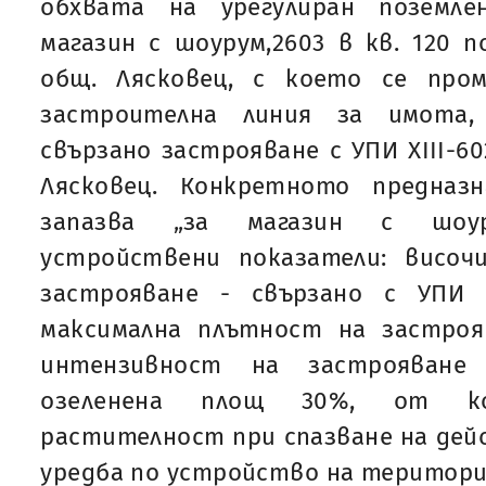
обхвата на урегулиран поземле
магазин с шоурум,2603 в кв. 120 п
общ. Лясковец, с което се про
застроителна линия за имота,
свързано застрояване с УПИ XIII-602
Лясковец. Конкретното предназ
запазва „за магазин с шоур
устройствени показатели: височи
застрояване - свързано с УПИ УП
максимална плътност на застроя
интензивност на застрояване
озеленена площ 30%, от ко
растителност при спазване на де
уредба по устройство на територ