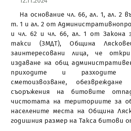
12.11.2024
На основание чл. 66, ал. 1, ал. 2 въ
т. 1 и ал. 2 от Административнопро
и чл. 62 и чл. 66, ал. 1 от Закон
такси (ЗМДТ), Община Ляскове
заинтересовани лица, че откр
издаване на общ административен
приходите и разходите п
сметоизвозване, обезвреждан
съоръжения на битовите отпад
чистотата на териториите за о
населените места на Община Ляск
годишния размер на Такса битови от